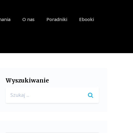
nania
O nas
Poradniki
Ebooki
Wyszukiwanie
Search
for: