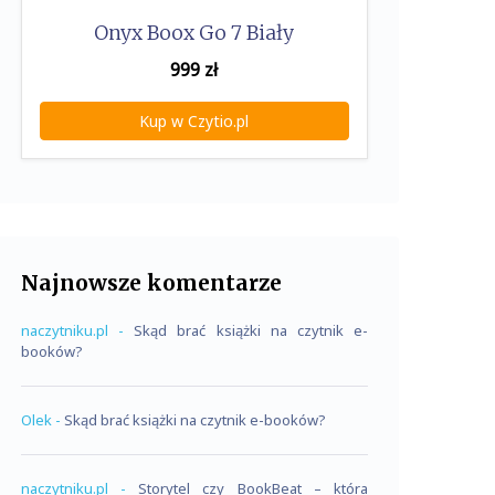
Onyx Boox Go 7 Biały
999
zł
Kup w Czytio.pl
Najnowsze komentarze
naczytniku.pl
-
Skąd brać książki na czytnik e-
booków?
Olek
-
Skąd brać książki na czytnik e-booków?
naczytniku.pl
-
Storytel czy BookBeat – która