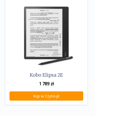
Kobo Elipsa 2E
1 789
zł
Kup w Czytio.pl