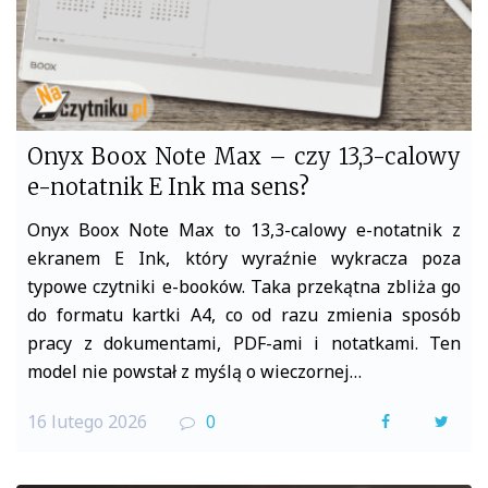
Onyx Boox Note Max – czy 13,3-calowy
e-notatnik E Ink ma sens?
Onyx Boox Note Max to 13,3-calowy e-notatnik z
ekranem E Ink, który wyraźnie wykracza poza
typowe czytniki e-booków. Taka przekątna zbliża go
do formatu kartki A4, co od razu zmienia sposób
pracy z dokumentami, PDF-ami i notatkami. Ten
model nie powstał z myślą o wieczornej…
16 lutego 2026
0
F
T
a
w