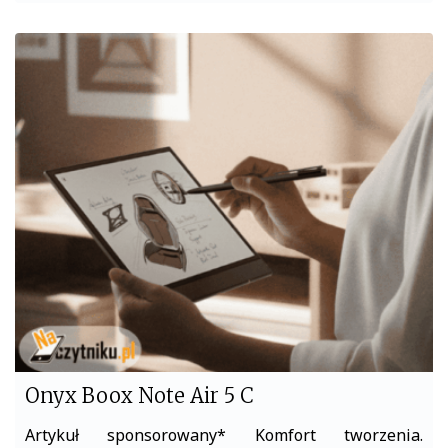
a
w
c
i
e
t
b
t
o
e
o
r
k
Onyx Boox Note Air 5 C
Artykuł sponsorowany* Komfort tworzenia.