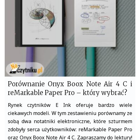
o
e
o
r
k
Porównanie Onyx Boox Note Air 4 C i
reMarkable Paper Pro – który wybrać?
Rynek czytników E Ink oferuje bardzo wiele
ciekawych modeli. W tym zestawieniu porównamy ze
sobą dwa notatniki elektroniczne, które szturmem
zdobyły serca użytkowników: reMarkable Paper Pro
oraz Onyx Boox Note Air 4 C. Zapraszamy do lektury!