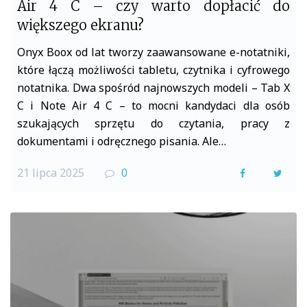
Air 4 C – czy warto dopłacić do
większego ekranu?
Onyx Boox od lat tworzy zaawansowane e-notatniki,
które łączą możliwości tabletu, czytnika i cyfrowego
notatnika. Dwa spośród najnowszych modeli – Tab X
C i Note Air 4 C – to mocni kandydaci dla osób
szukających sprzętu do czytania, pracy z
dokumentami i odręcznego pisania. Ale…
21 lipca 2025
0
F
T
a
w
c
i
e
t
b
t
o
e