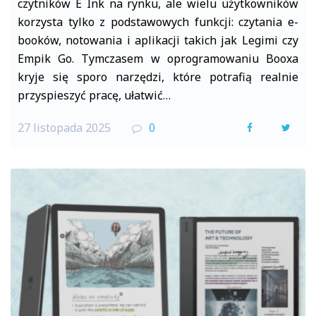
czytników E Ink na rynku, ale wielu użytkowników
korzysta tylko z podstawowych funkcji: czytania e-
booków, notowania i aplikacji takich jak Legimi czy
Empik Go. Tymczasem w oprogramowaniu Booxa
kryje się sporo narzędzi, które potrafią realnie
przyspieszyć pracę, ułatwić…
27 listopada 2025
0
F
T
a
w
c
i
e
t
b
t
o
e
o
r
k