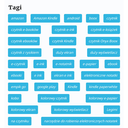
Tagi
amazon
Amazon Kindle
android
boox
czytnik
czytnik e-booków
czytnik e-ink
czytnik e-książek
czytnik ebooków
czytnik Kindle
czytnik Onyx Boox
czytnik z rysikiem
duży ekran
duży wyświetlacz
e-czytnik
e-ink
e-notatnik
e-papier
ebook
ebooki
e ink
ekran e ink
elektroniczne notatki
empik go
google play
Kindle
kindle paperwhite
kobo
kolorowy czytnik
kolorowy e-papier
kolorowy ekran
kolorowy wyświetlacz
Legimi
na czytniku
narzędzie do robienia elektronicznych notatek