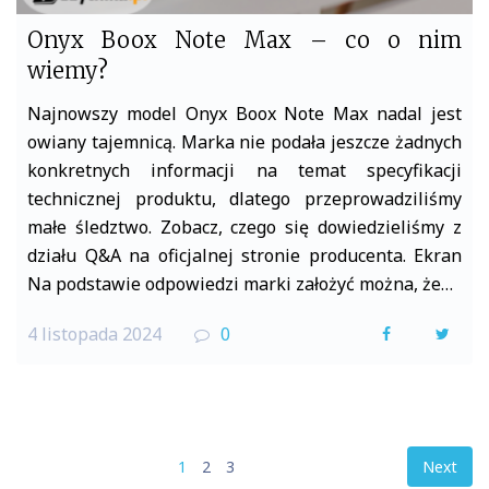
Onyx Boox Note Max – co o nim
wiemy?
Najnowszy model Onyx Boox Note Max nadal jest
owiany tajemnicą. Marka nie podała jeszcze żadnych
konkretnych informacji na temat specyfikacji
technicznej produktu, dlatego przeprowadziliśmy
małe śledztwo. Zobacz, czego się dowiedzieliśmy z
działu Q&A na oficjalnej stronie producenta. Ekran
Na podstawie odpowiedzi marki założyć można, że…
4 listopada 2024
0
F
T
a
w
c
i
e
t
Stronicowanie
1
2
3
Next
b
t