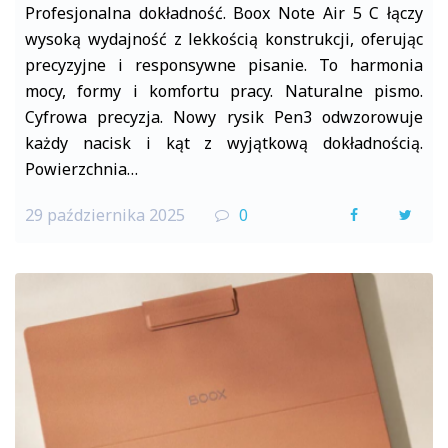
Profesjonalna dokładność. Boox Note Air 5 C łączy
wysoką wydajność z lekkością konstrukcji, oferując
precyzyjne i responsywne pisanie. To harmonia
mocy, formy i komfortu pracy. Naturalne pismo.
Cyfrowa precyzja. Nowy rysik Pen3 odwzorowuje
każdy nacisk i kąt z wyjątkową dokładnością.
Powierzchnia…
29 października 2025
0
F
T
a
w
c
i
e
t
b
t
o
e
o
r