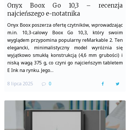
Onyx Boox Go 10,3 – recenzja
najcieńszego e-notatnika
Onyx Boox poszerza ofertę czytników, wprowadzając
m.in. 10,3-calowy Boox Go 10,3, który swoim
wyglądem przypomina popularny reMarkable 2. Ten
elegancki, minimalistyczny model wyróżnia się
wyjątkowo smukłą konstrukcją (4,6 mm grubości) i
niską wagą 375 g, co czyni go najcieńszym tabletem
E Ink na rynku. Jego…
8 lipca 2025
0
F
T
a
w
c
i
e
t
b
t