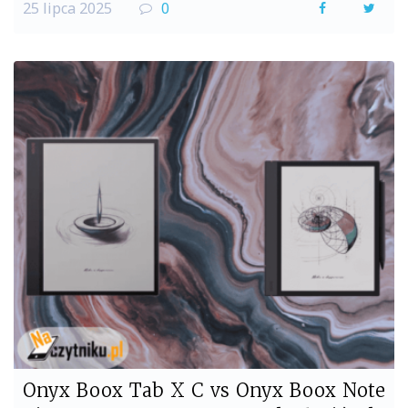
25 lipca 2025
0
F
T
a
w
c
i
e
t
b
t
o
e
o
r
k
Onyx Boox Tab X C vs Onyx Boox Note