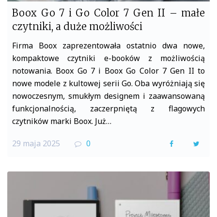
Boox Go 7 i Go Color 7 Gen II – małe
czytniki, a duże możliwości
Firma Boox zaprezentowała ostatnio dwa nowe,
kompaktowe czytniki e-booków z możliwością
notowania. Boox Go 7 i Boox Go Color 7 Gen II to
nowe modele z kultowej serii Go. Oba wyróżniają się
nowoczesnym, smukłym designem i zaawansowaną
funkcjonalnością, zaczerpniętą z flagowych
czytników marki Boox. Już…
29 maja 2025
0
F
T
a
w
c
i
e
t
b
t