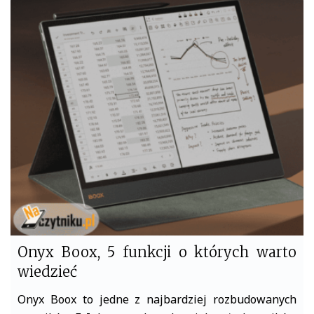
c
i
e
t
b
t
o
e
o
r
k
Onyx Boox, 5 funkcji o których warto
wiedzieć
Onyx Boox to jedne z najbardziej rozbudowanych