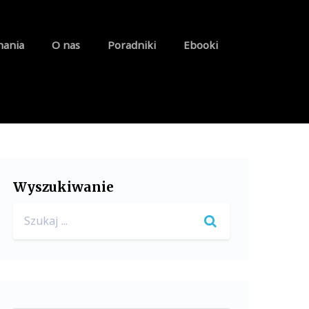
nania
O nas
Poradniki
Ebooki
Wyszukiwanie
Search
for: