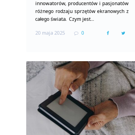
innowatorów, producentów i pasjonatów
różnego rodzaju sprzętów ekranowych z
całego świata. Czym jest…
20 maja 2025
0
F
T
a
w
c
i
e
t
b
t
o
e
o
r
k