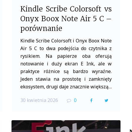
Kindle Scribe Colorsoft vs
Onyx Boox Note Air 5 C –
porównanie
Kindle Scribe Colorsoft i Onyx Boox Note
Air 5 C to dwa podejścia do czytnika z
rysikiem. Na papierze oba oferują
notowanie i duży ekran E Ink, ale w
praktyce różnice są bardzo wyraźne.
Jeden stawia na prostotę i zamknięty
ekosystem, drugi daje znacznie większą…
30 kwietnia 2026
0
F
T
a
w
c
i
e
t