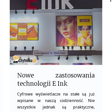
b
t
o
e
o
r
k
Nowe zastosowania
technologii E Ink
Cyfrowe wyświetlacze na stałe są już
wpisane w naszą codzienność. Nie
wszystkie jednak są praktyczne,