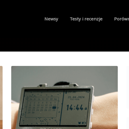
Newsy
Testy i recenzje
Porów