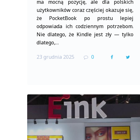
ma mocną pozycję, ale dla polskich
użytkowników coraz częściej okazuje się,
że PocketBook po prostu lepiej
odpowiada ich codziennym potrzebom.
Nie dlatego, że Kindle jest zły — tylko
dlatego,…
23 grudnia 2025
0
F
T
a
w
c
i
e
t
b
t
o
e
o
r
k