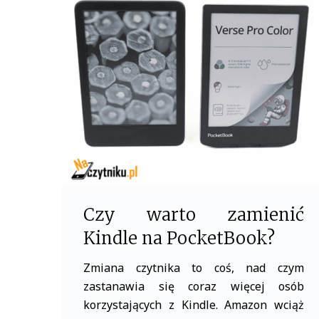
b
t
o
e
o
r
k
Czy warto zamienić
Kindle na PocketBook?
Zmiana czytnika to coś, nad czym
zastanawia się coraz więcej osób
korzystających z Kindle. Amazon wciąż