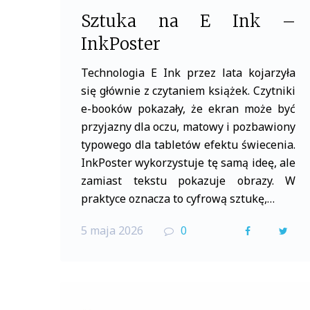
Sztuka na E Ink –
InkPoster
Technologia E Ink przez lata kojarzyła
się głównie z czytaniem książek. Czytniki
e-booków pokazały, że ekran może być
przyjazny dla oczu, matowy i pozbawiony
typowego dla tabletów efektu świecenia.
InkPoster wykorzystuje tę samą ideę, ale
zamiast tekstu pokazuje obrazy. W
praktyce oznacza to cyfrową sztukę,…
5 maja 2026
0
F
T
a
w
c
i
e
t