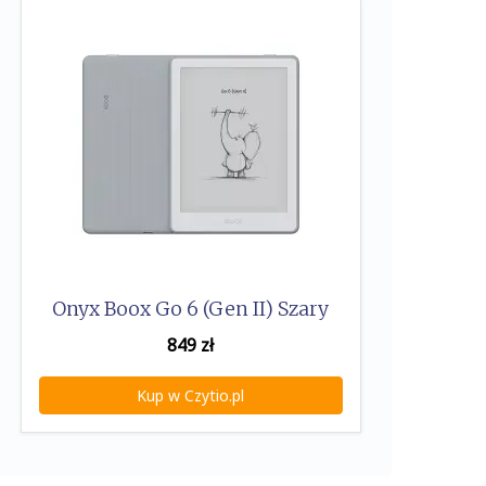
Onyx Boox Go 6 (Gen II) Szary
849
zł
Kup w Czytio.pl