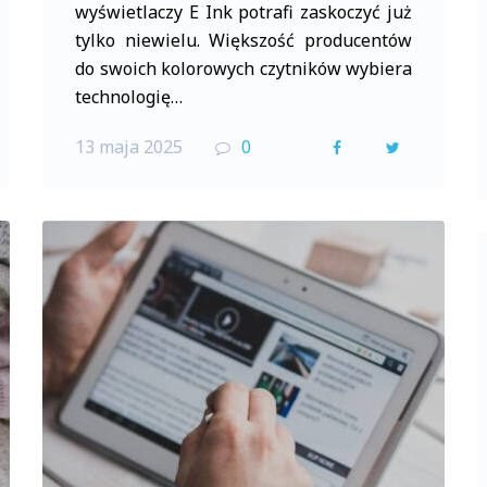
wyświetlaczy E Ink potrafi zaskoczyć już
tylko niewielu. Większość producentów
do swoich kolorowych czytników wybiera
technologię…
13 maja 2025
0
F
T
a
w
c
i
e
t
b
t
o
e
o
r
k