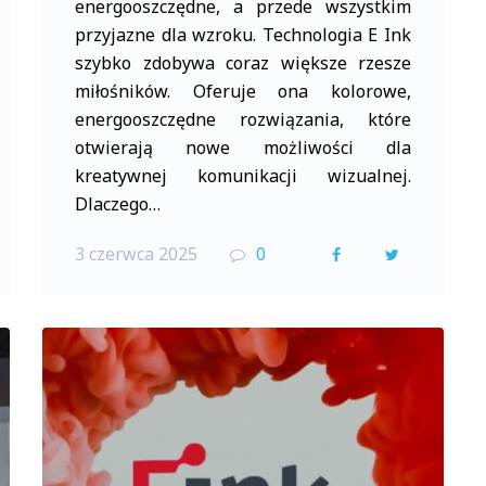
energooszczędne, a przede wszystkim
przyjazne dla wzroku. Technologia E Ink
szybko zdobywa coraz większe rzesze
miłośników. Oferuje ona kolorowe,
energooszczędne rozwiązania, które
otwierają nowe możliwości dla
kreatywnej komunikacji wizualnej.
Dlaczego…
3 czerwca 2025
0
F
T
a
w
c
i
e
t
b
t
o
e
o
r