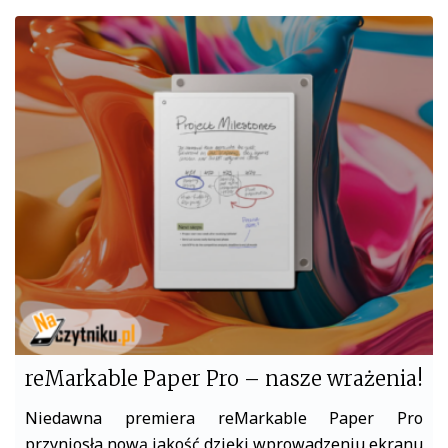
c
i
e
t
b
t
o
e
o
r
k
reMarkable Paper Pro – nasze wrażenia!
Niedawna premiera reMarkable Paper Pro
przyniosła nową jakość dzięki wprowadzeniu ekranu