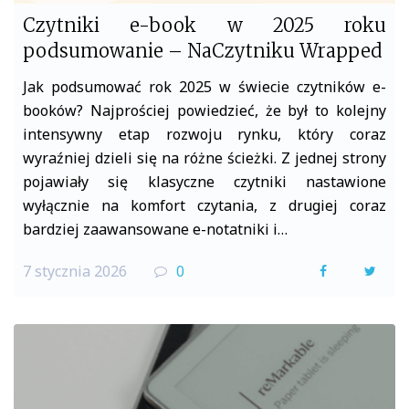
Czytniki e-book w 2025 roku
podsumowanie – NaCzytniku Wrapped
Jak podsumować rok 2025 w świecie czytników e-
booków? Najprościej powiedzieć, że był to kolejny
intensywny etap rozwoju rynku, który coraz
wyraźniej dzieli się na różne ścieżki. Z jednej strony
pojawiały się klasyczne czytniki nastawione
wyłącznie na komfort czytania, z drugiej coraz
bardziej zaawansowane e-notatniki i…
7 stycznia 2026
0
F
T
a
w
c
i
e
t
b
t