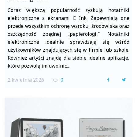
Coraz większą popularność zyskują notatniki
elektroniczne z ekranami E Ink. Zapewniają one
przede wszystkim ochronę wzroku, środowiska oraz
oszczędność zbędnej „papierologii”. Notatniki
elektroniczne idealnie sprawdzają się wśród
użytkowników znajdujących się w firmie lub szkole.
Również artyści znajdą dla siebie idealne aplikacje,
które pozwolą im uwolnić…
2 kwietnia 2026
0
F
T
a
w
c
i
e
t
b
t
o
e