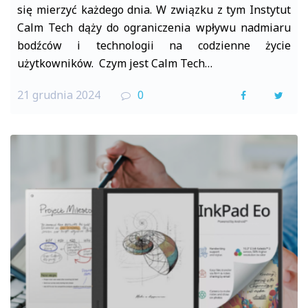
się mierzyć każdego dnia. W związku z tym Instytut
Calm Tech dąży do ograniczenia wpływu nadmiaru
bodźców i technologii na codzienne życie
użytkowników. Czym jest Calm Tech…
21 grudnia 2024
0
F
T
a
w
c
i
e
t
b
t
o
e
o
r
k