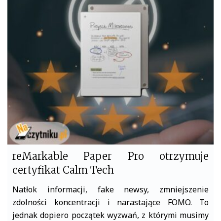
e
t
b
t
o
e
o
r
k
reMarkable Paper Pro otrzymuje
certyfikat Calm Tech
Natłok informacji, fake newsy, zmniejszenie
zdolności koncentracji i narastające FOMO. To
jednak dopiero początek wyzwań, z którymi musimy