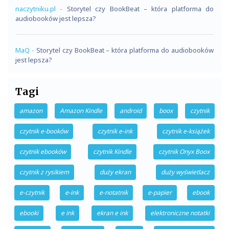
naczytniku.pl
-
Storytel czy BookBeat – która platforma do
audiobooków jest lepsza?
MaQ
-
Storytel czy BookBeat – która platforma do audiobooków
jest lepsza?
Tagi
amazon
Amazon Kindle
android
boox
czytnik
czytnik e-booków
czytnik e-ink
czytnik e-książek
czytnik ebooków
czytnik Kindle
czytnik Onyx Boox
czytnik z rysikiem
duży ekran
duży wyświetlacz
e-czytnik
e-ink
e-notatnik
e-papier
ebook
ebooki
e ink
ekran e ink
elektroniczne notatki