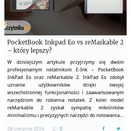
PocketBook Inkpad Eo vs reMarkable 2
– który lepszy?
W dzisiejszym artykule przyjrzymy się dwóm
profesjonalnym notatnikom E-Ink – PocketBook
InkPad Eo oraz reMarkable 2. InkPad Eo zdobył
uznanie użytkowników dzięki swojej
wszechstronnej funkcjonalności i zaawansowanym
narzędziom do robienia notatek. Z kolei model
reMarkable 2 zyskał sympatię miłośników
minimalizmu i precyzyjnych narzędzi do notowania.…
28 sierpnia 2024
0
F
T