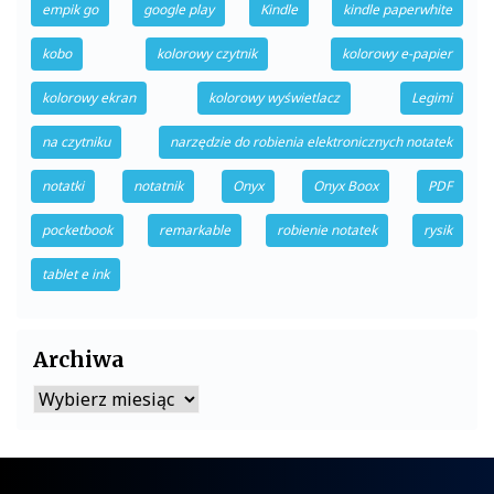
empik go
google play
Kindle
kindle paperwhite
kobo
kolorowy czytnik
kolorowy e-papier
kolorowy ekran
kolorowy wyświetlacz
Legimi
na czytniku
narzędzie do robienia elektronicznych notatek
notatki
notatnik
Onyx
Onyx Boox
PDF
pocketbook
remarkable
robienie notatek
rysik
tablet e ink
Archiwa
Archiwa