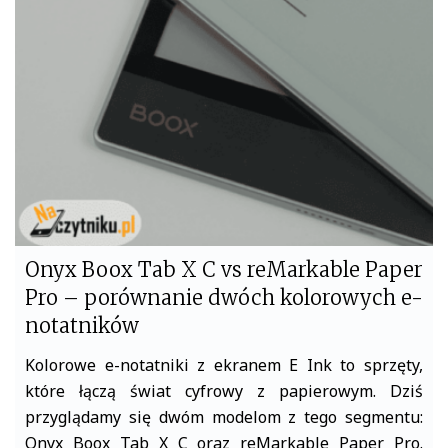
o
e
o
r
k
Onyx Boox Tab X C vs reMarkable Paper
Pro – porównanie dwóch kolorowych e-
notatników
Kolorowe e-notatniki z ekranem E Ink to sprzęty,
które łączą świat cyfrowy z papierowym. Dziś
przyglądamy się dwóm modelom z tego segmentu:
Onyx Boox Tab X C oraz reMarkable Paper Pro.