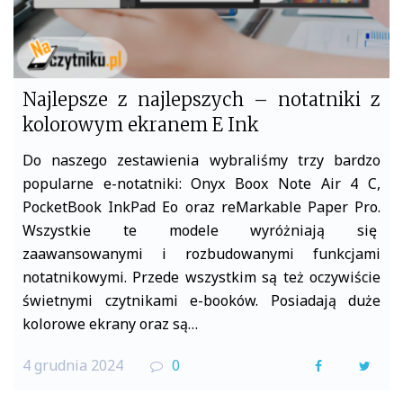
Najlepsze z najlepszych – notatniki z
kolorowym ekranem E Ink
Do naszego zestawienia wybraliśmy trzy bardzo
popularne e-notatniki: Onyx Boox Note Air 4 C,
PocketBook InkPad Eo oraz reMarkable Paper Pro.
Wszystkie te modele wyróżniają się
zaawansowanymi i rozbudowanymi funkcjami
notatnikowymi. Przede wszystkim są też oczywiście
świetnymi czytnikami e-booków. Posiadają duże
kolorowe ekrany oraz są…
4 grudnia 2024
0
F
T
a
w