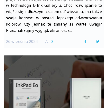
w technologii E-Ink Gallery 3. Choć rozwiązanie to
wiąże się z dłuższym czasem odświeżania, ma także
swoje korzyści w postaci lepszego odwzorowania
kolorów. Czy jednak te zmiany są warte uwagi?
Przeanalizujmy wygląd, ekran oraz…
26 września 2024
0
F
T
a
w
c
i
e
t
b
t
o
e
o
r
k