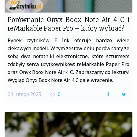
Porównanie Onyx Boox Note Air 4 C i
reMarkable Paper Pro – który wybrać?
Rynek czytników E Ink oferuje bardzo wiele
ciekawych modeli. W tym zestawieniu porównamy ze
sobą dwa notatniki elektroniczne, które szturmem
zdobyły serca użytkowników: reMarkable Paper Pro
oraz Onyx Boox Note Air 4 C. Zapraszamy do lektury!
Wygląd Onyx Boox Note Air 4 C daje wrażenie…
24 lutego 2025
0
F
T
a
w
c
i
e
t
b
t