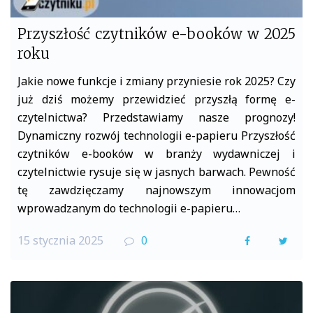
Przyszłość czytników e-booków w 2025
roku
Jakie nowe funkcje i zmiany przyniesie rok 2025? Czy
już dziś możemy przewidzieć przyszłą formę e-
czytelnictwa? Przedstawiamy nasze prognozy!
Dynamiczny rozwój technologii e-papieru Przyszłość
czytników e-booków w branży wydawniczej i
czytelnictwie rysuje się w jasnych barwach. Pewność
tę zawdzięczamy najnowszym innowacjom
wprowadzanym do technologii e-papieru…
15 stycznia 2025
0
F
T
a
w
c
i