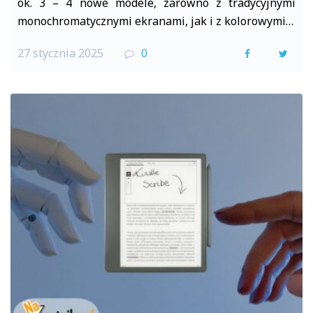
ok. 3 – 4 nowe modele, zarówno z tradycyjnymi
monochromatycznymi ekranami, jak i z kolorowymi…
27 stycznia 2025
0
F
T
a
w
c
i
e
t
b
t
o
e
o
r
k