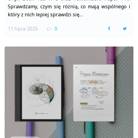
Sprawdzamy, czym się różnią, co mają wspólnego i
który z nich lepiej sprawdzi się…
11 lipca 2025
0
F
T
a
w
c
i
e
t
b
t
o
e
o
r
k