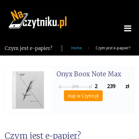
Skip
to
content
Czym jest e-papier?
Home
Czym jest e-papier?
Onyx Boox Note Max
2 239
zł
2 299 zł
Kup w Czytio.pl
Czym jest e-papier?