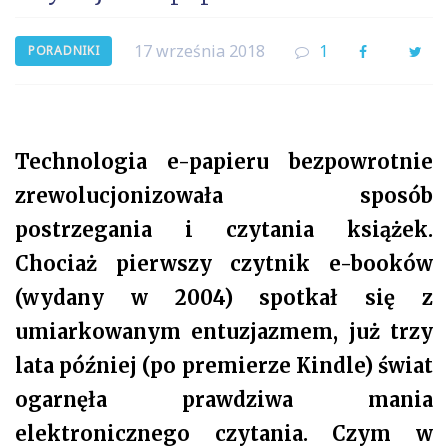
17 września 2018
1
Facebook
Twi
PORADNIKI
Technologia e-papieru
bezpowrotnie
zrewolucjonizowała sposób
postrzegani
a i czytania
książek.
Chociaż pierwszy czytnik e-booków
(wydany w 2004) spotkał się z
umiarkowanym entuzjazmem, już trzy
lata później (po premierze Kindle) świat
ogarnęła prawdziwa mania
elektronicznego czytania. Czym w