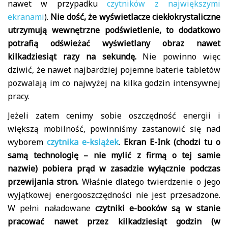
nawet w przypadku
czytników z największymi
ekranami
).
Nie dość, że wyświetlacze ciekłokrystaliczne
utrzymują wewnętrzne podświetlenie, to dodatkowo
potrafią odświeżać wyświetlany obraz nawet
kilkadziesiąt razy na sekundę.
Nie powinno więc
dziwić, że nawet najbardziej pojemne baterie tabletów
pozwalają im co najwyżej na kilka godzin intensywnej
pracy.
Jeżeli zatem cenimy sobie oszczędność energii i
większą mobilność, powinniśmy zastanowić się nad
wyborem
czytnika e-książek
.
Ekran E-Ink (chodzi tu o
samą technologię – nie mylić z firmą o tej samie
nazwie) pobiera prąd w zasadzie wyłącznie podczas
przewijania stron.
Właśnie dlatego twierdzenie o jego
wyjątkowej energooszczędności nie jest przesadzone.
W pełni naładowane
czytniki e-booków są w stanie
pracować nawet przez kilkadziesiąt godzin (w