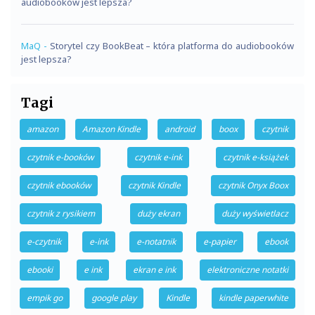
audiobooków jest lepsza?
MaQ
-
Storytel czy BookBeat – która platforma do audiobooków
jest lepsza?
Tagi
amazon
Amazon Kindle
android
boox
czytnik
czytnik e-booków
czytnik e-ink
czytnik e-książek
czytnik ebooków
czytnik Kindle
czytnik Onyx Boox
czytnik z rysikiem
duży ekran
duży wyświetlacz
e-czytnik
e-ink
e-notatnik
e-papier
ebook
ebooki
e ink
ekran e ink
elektroniczne notatki
empik go
google play
Kindle
kindle paperwhite