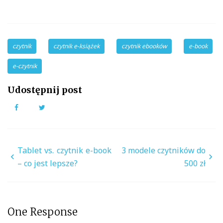
czytnik
czytnik e-książek
czytnik ebooków
e-book
e-czytnik
Udostępnij post
Facebook
Twitter
Nawigacja
Tablet vs. czytnik e-book
3 modele czytników do
wpisu
– co jest lepsze?
500 zł
One Response