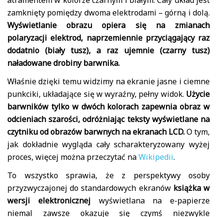
atramentem w kolorze czarnym i białym. Cały układ jest
zamknięty pomiędzy dwoma elektrodami – górną i dolą.
Wyświetlanie obrazu opiera się na zmianach
polaryzacji elektrod, naprzemiennie przyciągający raz
dodatnio (biały tusz), a raz ujemnie (czarny tusz)
naładowane drobiny barwnika.
Właśnie dzięki temu widzimy na ekranie jasne i ciemne
punkciki, układające się w wyraźny, pełny widok.
Użycie
barwników tylko w dwóch kolorach zapewnia obraz w
odcieniach szarości, odróżniając teksty wyświetlane na
czytniku od obrazów barwnych na ekranach LCD.
O tym,
jak dokładnie wygląda cały scharakteryzowany wyżej
proces, więcej można przeczytać na
Wikipedii
.
To wszystko sprawia, że z perspektywy osoby
przyzwyczajonej do standardowych ekranów
książka w
wersji elektronicznej
wyświetlana na e-papierze
niemal zawsze okazuje się czymś niezwykle