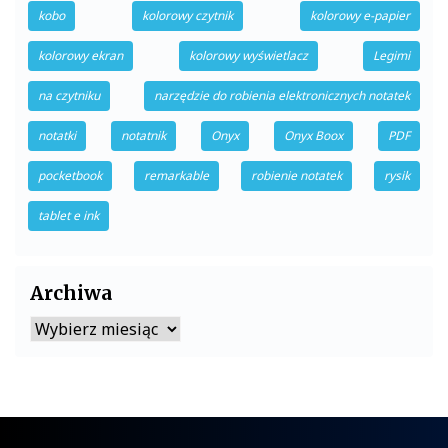
kobo
kolorowy czytnik
kolorowy e-papier
kolorowy ekran
kolorowy wyświetlacz
Legimi
na czytniku
narzędzie do robienia elektronicznych notatek
notatki
notatnik
Onyx
Onyx Boox
PDF
pocketbook
remarkable
robienie notatek
rysik
tablet e ink
Archiwa
Archiwa