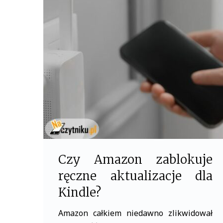
b
t
o
e
o
r
k
Czy Amazon zablokuje
ręczne aktualizacje dla
Kindle?
Amazon całkiem niedawno zlikwidował