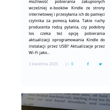
możliwość pobierania zakupionych
wcześniej e-booków Kindle ze strony
internetowej i przesyłania ich do pamięci
czytnika za pomocą kabla. Takie ruchy
producenta rodzą pytania, czy podobny
los czeka też opcję pobierania
aktualizacji oprogramowania Kindle do
instalacji przez USB? Aktualizacje przez
Wi-Fi jako…
3 kwietnia 2025
0
F
T
a
w
c
i
e
t
b
t
o
e