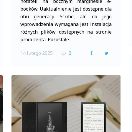
notatek na bocznym marginesie e-
booków. Uaktualnienie jest dostępne dla
obu generacji Scribe, ale do jego
wprowadzenia wymagana jest instalacja
różnych plików dostępnych na stronie
producenta. Pozostałe…
14 lutego 2025
0
F
T
a
w
c
i
e
t
b
t
o
e
o
r
k