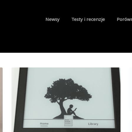
Newsy
Testy i recenzje
Porów