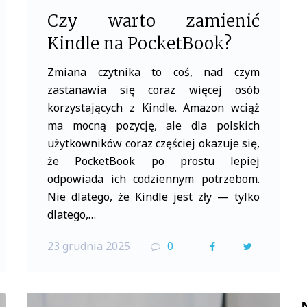
Czy warto zamienić
Kindle na PocketBook?
Zmiana czytnika to coś, nad czym
zastanawia się coraz więcej osób
korzystających z Kindle. Amazon wciąż
ma mocną pozycję, ale dla polskich
użytkowników coraz częściej okazuje się,
że PocketBook po prostu lepiej
odpowiada ich codziennym potrzebom.
Nie dlatego, że Kindle jest zły — tylko
dlatego,…
23 grudnia 2025
0
F
T
a
w
c
i