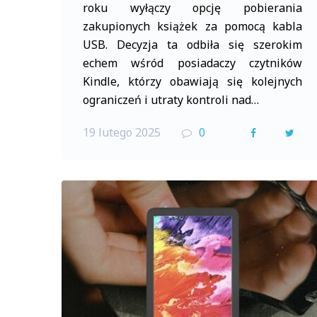
roku wyłączy opcję pobierania
zakupionych książek za pomocą kabla
USB. Decyzja ta odbiła się szerokim
echem wśród posiadaczy czytników
Kindle, którzy obawiają się kolejnych
ograniczeń i utraty kontroli nad…
19 lutego 2025
0
F
T
a
w
c
i
e
t
b
t
o
e
o
r
k