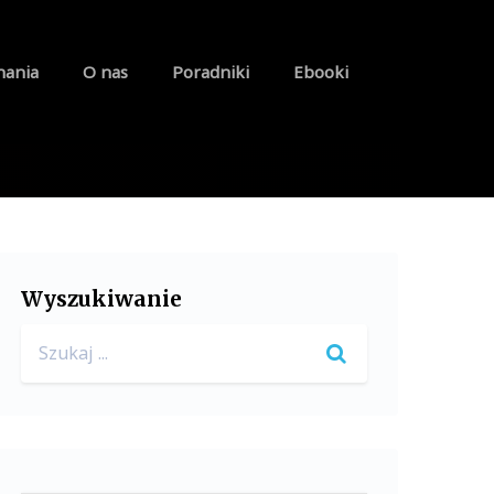
nania
O nas
Poradniki
Ebooki
Wyszukiwanie
Search
for: