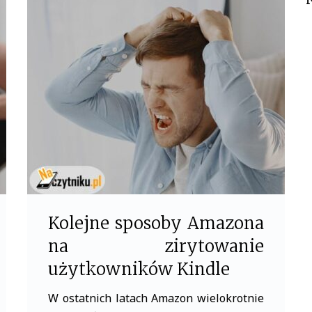
e
t
b
t
o
e
o
r
k
Kolejne sposoby Amazona
na zirytowanie
użytkowników Kindle
W ostatnich latach Amazon wielokrotnie