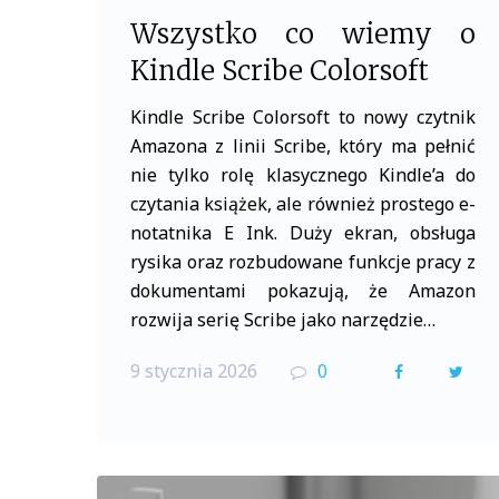
Wszystko co wiemy o
Kindle Scribe Colorsoft
Kindle Scribe Colorsoft to nowy czytnik
Amazona z linii Scribe, który ma pełnić
nie tylko rolę klasycznego Kindle’a do
czytania książek, ale również prostego e-
notatnika E Ink. Duży ekran, obsługa
rysika oraz rozbudowane funkcje pracy z
dokumentami pokazują, że Amazon
rozwija serię Scribe jako narzędzie…
9 stycznia 2026
0
F
T
a
w
c
i
e
t