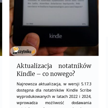
b
t
o
e
o
r
k
Aktualizacja notatników
Kindle – co nowego?
Najnowsza aktualizacja, w wersji 5.17.3
dostępna dla notatników Kindle Scribe
wyprodukowanych w latach 2022 i 2024,
wprowadza możliwość dodawania