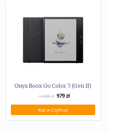
Onyx Boox Go Color 7 (Gen II)
979
zł
1 039 zł
Kup w Czytio.pl