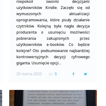
niepokoił swoimi decyzjami
użytkowników Kindle. Zaczęło się od
wymuszonych aktualizacji
oprogramowania, które psuły działanie
czytników. Kolejną była nagła decyzja
producenta o usunięciu możliwości
pobierania zakupionych przez
użytkowników e-booków. Co będzie
kolejne? Oto podsumowanie najbardziej
kontrowersyjnych decyzji cyfrowego
giganta. Usunięcie opcji…
20 marca 2025
0
F
T
a
w
c
i
e
t