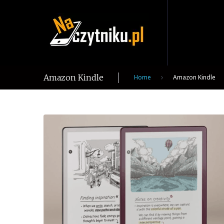
Skip
to
content
Amazon Kindle
Home
Amazon Kindle
Tag:
Amazon
Kindle