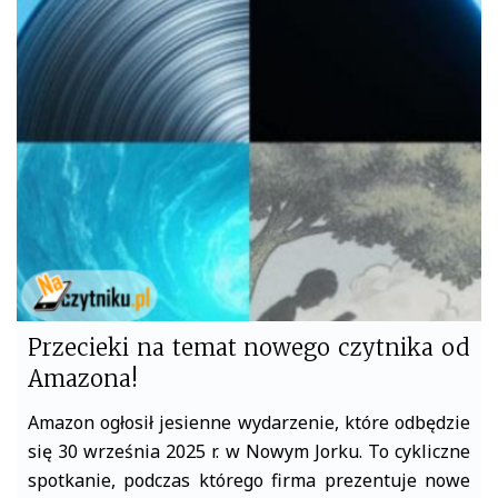
b
t
o
e
o
r
k
Przecieki na temat nowego czytnika od
Amazona!
Amazon ogłosił jesienne wydarzenie, które odbędzie
się 30 września 2025 r. w Nowym Jorku. To cykliczne
spotkanie, podczas którego firma prezentuje nowe