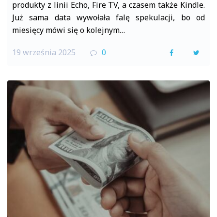
produkty z linii Echo, Fire TV, a czasem także Kindle.
Już sama data wywołała falę spekulacji, bo od
miesięcy mówi się o kolejnym…
19 września 2025
0
F
T
a
w
c
i
e
t
b
t
o
e
o
r
k