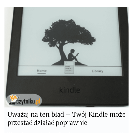
c
i
e
t
b
t
o
e
o
r
k
Uważaj na ten błąd – Twój Kindle może
przestać działać poprawnie