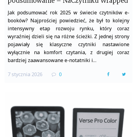
podsumowanie – NaCzytniku Wrapped
Jak podsumować rok 2025 w świecie czytników e-
booków? Najprościej powiedzieć, że był to kolejny
intensywny etap rozwoju rynku, który coraz
wyraźniej dzieli się na różne ścieżki. Z jednej strony
pojawiały się klasyczne czytniki nastawione
wyłącznie na komfort czytania, z drugiej coraz
bardziej zaawansowane e-notatniki i…
7 stycznia 2026
0
F
T
a
w
c
i
e
t
b
t
o
e