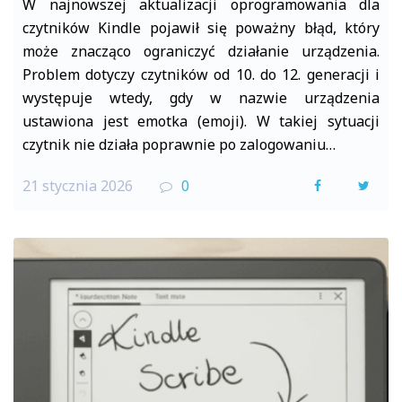
W najnowszej aktualizacji oprogramowania dla
czytników Kindle pojawił się poważny błąd, który
może znacząco ograniczyć działanie urządzenia.
Problem dotyczy czytników od 10. do 12. generacji i
występuje wtedy, gdy w nazwie urządzenia
ustawiona jest emotka (emoji). W takiej sytuacji
czytnik nie działa poprawnie po zalogowaniu…
21 stycznia 2026
0
F
T
a
w
c
i
e
t
b
t
o
e
o
r