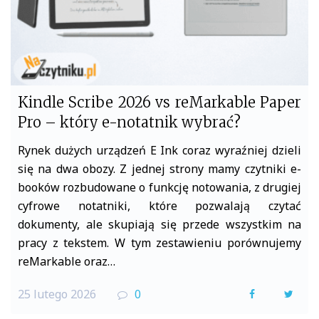
Kindle Scribe 2026 vs reMarkable Paper
Pro – który e-notatnik wybrać?
Rynek dużych urządzeń E Ink coraz wyraźniej dzieli
się na dwa obozy. Z jednej strony mamy czytniki e-
booków rozbudowane o funkcję notowania, z drugiej
cyfrowe notatniki, które pozwalają czytać
dokumenty, ale skupiają się przede wszystkim na
pracy z tekstem. W tym zestawieniu porównujemy
reMarkable oraz…
25 lutego 2026
0
F
T
a
w