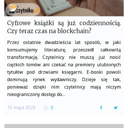
Cyfrowe książki są już codziennością.
Czy teraz czas na blockchain?
Przez ostatnie dwadzieścia lat sposób, w jaki
konsumujemy literaturę, przeszedł całkowitą
transformację. Czytelnicy nie muszą już nosić
ciężkich tomów ani czekać na premiery ulubionych
tytułów pod drzwiami księgarni. E-booki powoli
dominują rynek wydawniczy. Dzieje się tak,
ponieważ dzięki nim czytelnicy mają niczym
nieograniczony dostęp do…
15 maja 2025
0
F
T
a
w
c
i