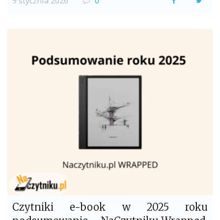
9 stycznia 2026
0
a
w
c
i
e
t
b
t
o
e
o
r
k
Czytniki e-book w 2025 roku