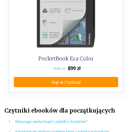
PocketBook Era Color
899
zł
939 zł
Kup w Czytio.pl
Czytniki ebooków dla początkujących
Dlaczego warto kupić czytnik e-booków?
6 kroków do wyboru najlepszego czytnika e-booków