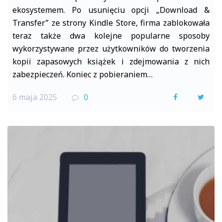
ekosystemem. Po usunięciu opcji „Download &
Transfer” ze strony Kindle Store, firma zablokowała
teraz także dwa kolejne popularne sposoby
wykorzystywane przez użytkowników do tworzenia
kopii zapasowych książek i zdejmowania z nich
zabezpieczeń. Koniec z pobieraniem…
6 maja 2025
0
F
T
a
w
c
i
e
t
b
t
o
e
o
r
k