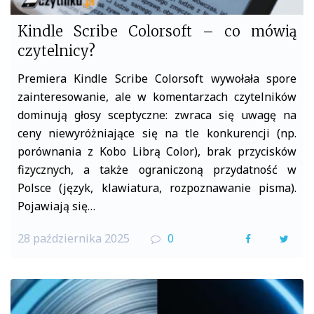
Kindle Scribe Colorsoft – co mówią
czytelnicy?
Premiera Kindle Scribe Colorsoft wywołała spore
zainteresowanie, ale w komentarzach czytelników
dominują głosy sceptyczne: zwraca się uwagę na
ceny niewyróżniające się na tle konkurencji (np.
porównania z Kobo Librą Color), brak przycisków
fizycznych, a także ograniczoną przydatność w
Polsce (język, klawiatura, rozpoznawanie pisma).
Pojawiają się…
28 października 2025
0
F
T
a
w
c
i
e
t