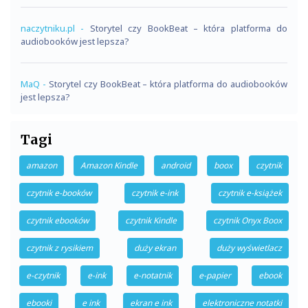
naczytniku.pl
-
Storytel czy BookBeat – która platforma do
audiobooków jest lepsza?
MaQ
-
Storytel czy BookBeat – która platforma do audiobooków
jest lepsza?
Tagi
amazon
Amazon Kindle
android
boox
czytnik
czytnik e-booków
czytnik e-ink
czytnik e-książek
czytnik ebooków
czytnik Kindle
czytnik Onyx Boox
czytnik z rysikiem
duży ekran
duży wyświetlacz
e-czytnik
e-ink
e-notatnik
e-papier
ebook
ebooki
e ink
ekran e ink
elektroniczne notatki