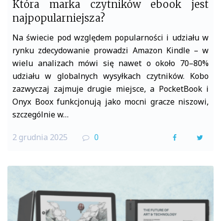
Która marka czytników ebook jest
najpopularniejsza?
Na świecie pod względem popularności i udziału w
rynku zdecydowanie prowadzi Amazon Kindle – w
wielu analizach mówi się nawet o około 70–80%
udziału w globalnych wysyłkach czytników. Kobo
zazwyczaj zajmuje drugie miejsce, a PocketBook i
Onyx Boox funkcjonują jako mocni gracze niszowi,
szczególnie w…
2 grudnia 2025
0
F
T
a
w
c
i
e
t
b
t