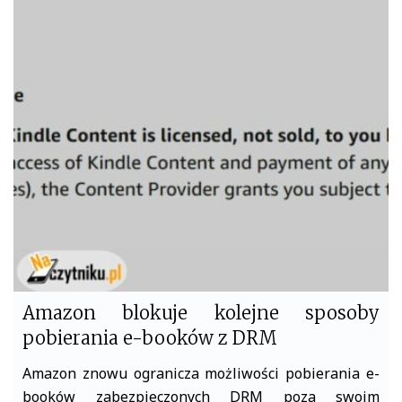
e
t
b
t
o
e
o
r
k
Amazon blokuje kolejne sposoby
pobierania e-booków z DRM
Amazon znowu ogranicza możliwości pobierania e-
booków zabezpieczonych DRM poza swoim