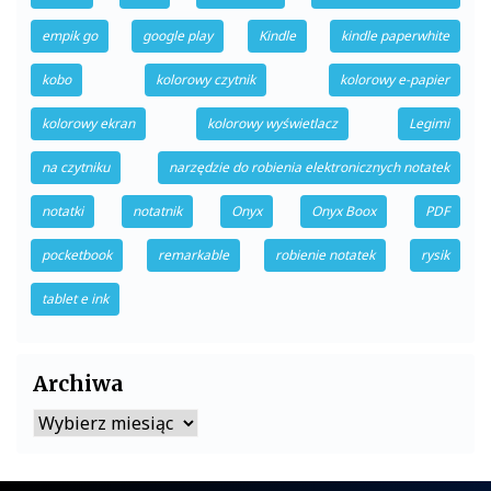
empik go
google play
Kindle
kindle paperwhite
kobo
kolorowy czytnik
kolorowy e-papier
kolorowy ekran
kolorowy wyświetlacz
Legimi
na czytniku
narzędzie do robienia elektronicznych notatek
notatki
notatnik
Onyx
Onyx Boox
PDF
pocketbook
remarkable
robienie notatek
rysik
tablet e ink
Archiwa
Archiwa