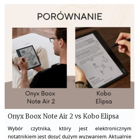
c
i
e
t
b
t
o
e
o
r
k
Onyx Boox Note Air 2 vs Kobo Elipsa
Wybór czytnika, który jest elektronicznym
notatnikiem jest dosyć dużym wyzwaniem. Aktualnie