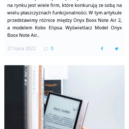
na rynku jest wiele firm, które konkurują ze sobą na
wielu płaszczyznach funkcjonalności. W tym artykule
przedstawimy różnice między Onyx Boox Note Air 2,
a modelem Kobo Elipsa. Wyświetlacz Model Onyx
Boox Note Air…
27 lipca 2022
0
F
T
a
w
c
i
e
t
b
t
o
e
o
r
k