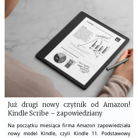
e
t
b
t
o
e
o
r
k
Już drugi nowy czytnik od Amazon!
Kindle Scribe – zapowiedziany
Na początku miesiąca firma Amazon zapowiedziała
nowy model Kindle, czyli Kindle 11. Podstawowy