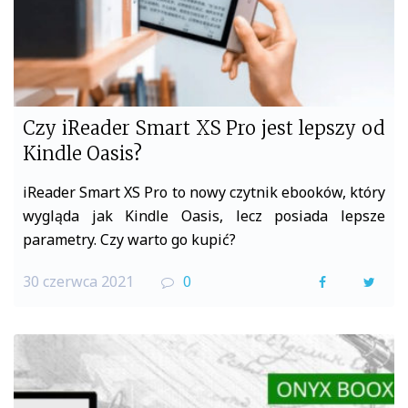
Czy iReader Smart XS Pro jest lepszy od
Kindle Oasis?
iReader Smart XS Pro to nowy czytnik ebooków, który
wygląda jak Kindle Oasis, lecz posiada lepsze
parametry. Czy warto go kupić?
30 czerwca 2021
0
F
T
a
w
c
i
e
t