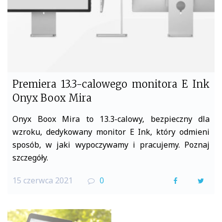
Premiera 13.3-calowego monitora E Ink
Onyx Boox Mira
Onyx Boox Mira to 13.3-calowy, bezpieczny dla
wzroku, dedykowany monitor E Ink, który odmieni
sposób, w jaki wypoczywamy i pracujemy. Poznaj
szczegóły.
15 czerwca 2021
0
F
T
a
w
c
i