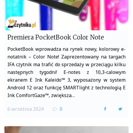
Premiera PocketBook Color Note
PocketBook wprowadza na rynek nowy, kolorowy e-
notatnik – Color Note! Zaprezentowany na targach
IFA czytnik ma trafić do sprzedaży w przeciągu kilku
następnych tygodni! E-notes z 10,3-calowym
ekranem E Ink Kaleido™ 3, wyposażony w system
Android 12 oraz funkcję SMARTlight z technologią E
Ink ComfortGaze™, zwiększa…
6 września 2024
0
F
T
a
w
c
i