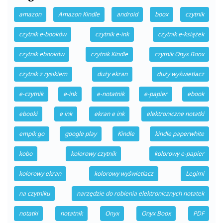
amazon
Amazon Kindle
android
boox
czytnik
czytnik e-booków
czytnik e-ink
czytnik e-książek
czytnik ebooków
czytnik Kindle
czytnik Onyx Boox
czytnik z rysikiem
duży ekran
duży wyświetlacz
e-czytnik
e-ink
e-notatnik
e-papier
ebook
ebooki
e ink
ekran e ink
elektroniczne notatki
empik go
google play
Kindle
kindle paperwhite
kobo
kolorowy czytnik
kolorowy e-papier
kolorowy ekran
kolorowy wyświetlacz
Legimi
na czytniku
narzędzie do robienia elektronicznych notatek
notatki
notatnik
Onyx
Onyx Boox
PDF