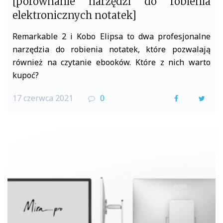
[porównanie narzędzi do robienia
elektronicznych notatek]
Remarkable 2 i Kobo Elipsa to dwa profesjonalne
narzędzia do robienia notatek, które pozwalają
również na czytanie ebooków. Które z nich warto
kupoć?
17 czerwca 2021
0
F
T
a
w
c
i
e
t
b
t
o
e
o
r
k