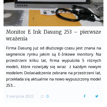
Monitor E Ink Dasung 253 – pierwsze
wrażenia
Firma Dasung już od dłuższego czasu jest znana na
segmencie rynku jakim są E-Inkowe monitory. Na
przestrzeni kilku lat, firma wypuściła 5 różnych
modeli, które rozwijały się wraz z każdym nowym
modelem. Doświadczenie zebrane na przestrzeni lat,
przekłada się aktualnie na nowo wypuszczony model
253.…
3 sierpnia 2022
0
F
T
a
w