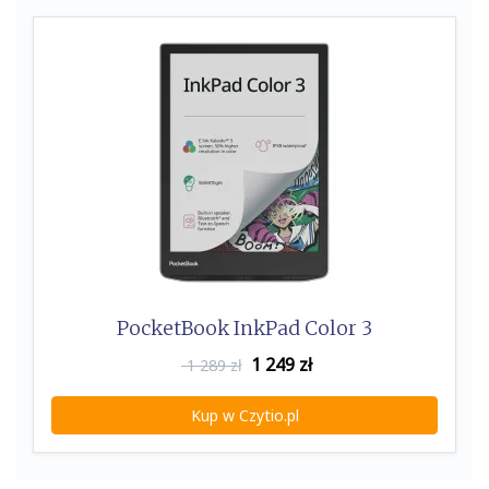
PocketBook InkPad Color 3
1 249
zł
1 289 zł
Kup w Czytio.pl