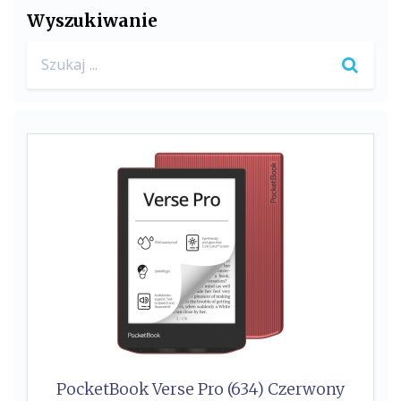
Wyszukiwanie
k
Search
for:
PocketBook Verse Pro (634) Czerwony