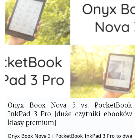
e
t
b
t
o
e
o
r
k
Onyx Boox Nova 3 vs. PocketBook
InkPad 3 Pro [duże czytniki ebooków
klasy premium]
Onyx Boox Nova 3 i PocketBook InkPad 3 Pro to dwa