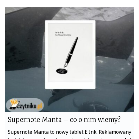
c
i
e
t
b
t
o
e
o
r
k
Supernote Manta – co o nim wiemy?
Supernote Manta to nowy tablet E Ink. Reklamowany