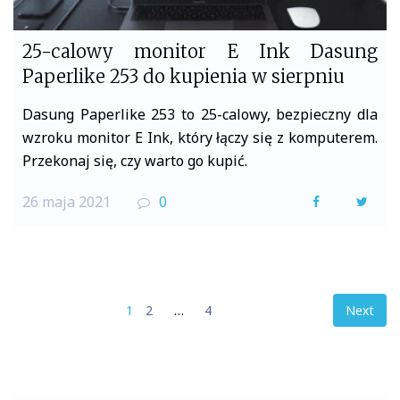
25-calowy monitor E Ink Dasung
Paperlike 253 do kupienia w sierpniu
Dasung Paperlike 253 to 25-calowy, bezpieczny dla
wzroku monitor E Ink, który łączy się z komputerem.
Przekonaj się, czy warto go kupić.
26 maja 2021
0
F
T
a
w
c
i
e
t
Stronicowanie
1
2
…
4
Next
b
t
wpisów
o
e
o
r