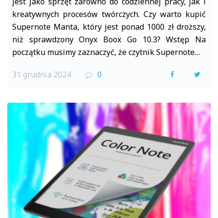
jest jako sprzęt zarówno do codziennej pracy, jak i
kreatywnych procesów twórczych. Czy warto kupić
Supernote Manta, który jest ponad 1000 zł droższy,
niż sprawdzony Onyx Boox Go 10.3? Wstęp Na
początku musimy zaznaczyć, że czytnik Supernote…
31 grudnia 2024
0
F
T
a
w
c
i
e
t
b
t
o
e
o
r
k