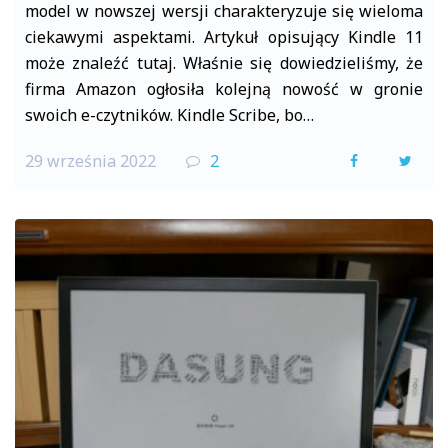
model w nowszej wersji charakteryzuje się wieloma
ciekawymi aspektami. Artykuł opisujący Kindle 11
może znaleźć tutaj. Właśnie się dowiedzieliśmy, że
firma Amazon ogłosiła kolejną nowość w gronie
swoich e-czytników. Kindle Scribe, bo…
29 września 2022
2
F
T
a
w
c
i
e
t
b
t
o
e
o
r
k