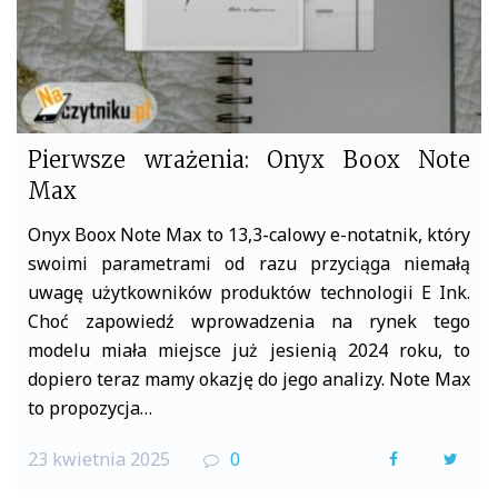
Pierwsze wrażenia: Onyx Boox Note
Max
Onyx Boox Note Max to 13,3-calowy e-notatnik, który
swoimi parametrami od razu przyciąga niemałą
uwagę użytkowników produktów technologii E Ink.
Choć zapowiedź wprowadzenia na rynek tego
modelu miała miejsce już jesienią 2024 roku, to
dopiero teraz mamy okazję do jego analizy. Note Max
to propozycja…
23 kwietnia 2025
0
F
T
a
w