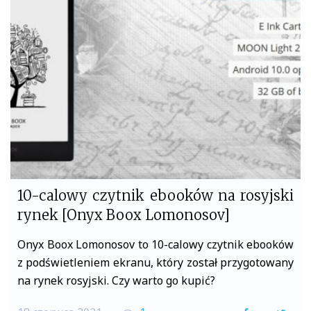
b
t
o
e
o
r
k
10-calowy czytnik ebooków na rosyjski
rynek [Onyx Boox Lomonosov]
Onyx Boox Lomonosov to 10-calowy czytnik ebooków
z podświetleniem ekranu, który został przygotowany
na rynek rosyjski. Czy warto go kupić?