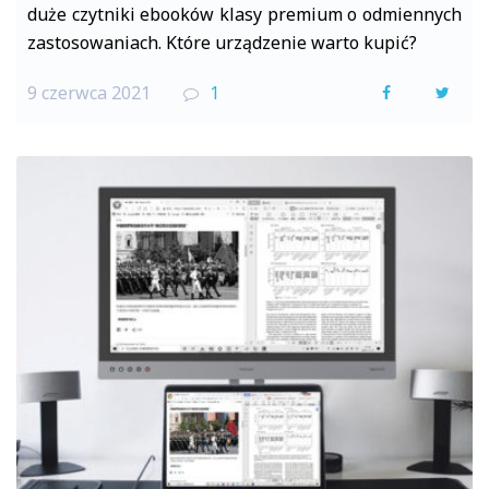
duże czytniki ebooków klasy premium o odmiennych
zastosowaniach. Które urządzenie warto kupić?
9 czerwca 2021
1
F
T
a
w
c
i
e
t
b
t
o
e
o
r
k