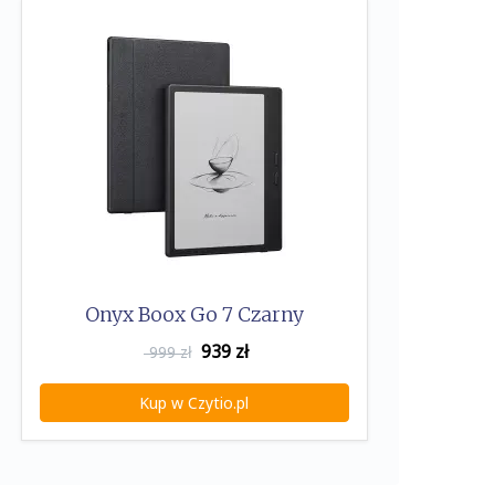
Onyx Boox Go 7 Czarny
939
zł
999 zł
Kup w Czytio.pl