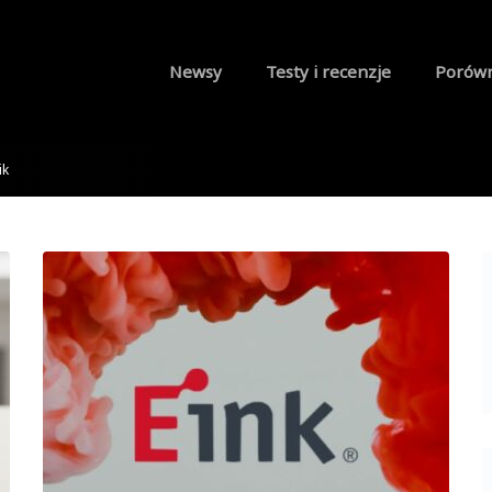
Newsy
Testy i recenzje
Porów
ik