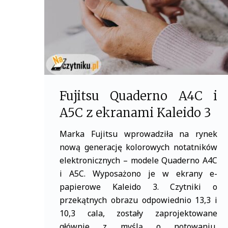
k
Fujitsu Quaderno A4C i
A5C z ekranami Kaleido 3
Marka Fujitsu wprowadziła na rynek
nową generację kolorowych notatników
elektronicznych – modele Quaderno A4C
i A5C. Wyposażono je w ekrany e-
papierowe Kaleido 3. Czytniki o
przekątnych obrazu odpowiednio 13,3 i
10,3 cala, zostały zaprojektowane
głównie z myślą o notowaniu,