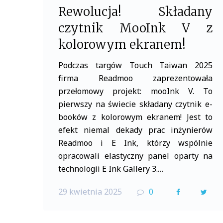
Rewolucja! Składany
czytnik MooInk V z
kolorowym ekranem!
Podczas targów Touch Taiwan 2025
firma Readmoo zaprezentowała
przełomowy projekt: mooInk V. To
pierwszy na świecie składany czytnik e-
booków z kolorowym ekranem! Jest to
efekt niemal dekady prac inżynierów
Readmoo i E Ink, którzy wspólnie
opracowali elastyczny panel oparty na
technologii E Ink Gallery 3.…
29 kwietnia 2025
0
F
T
a
w