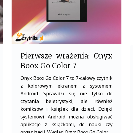
k
Pierwsze wrażenia: Onyx
Boox Go Color 7
Onyx Boox Go Color 7 to 7-calowy czytnik
z kolorowym ekranem z systemem
Android. Sprawdzi się nie tylko do
czytania beletrystyki, ale również
komiksów i książek dla dzieci. Dzięki
systemowi Android można obsługiwać
aplikacje z książkami, do nauki czy
organizacji. Wygląd Onyx Boox Go Color…