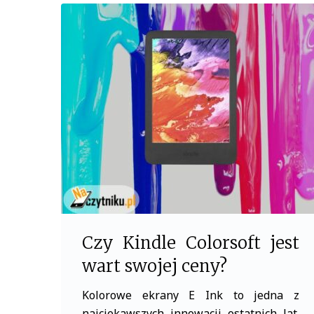
c
i
e
t
b
t
o
e
o
r
k
Czy Kindle Colorsoft jest
wart swojej ceny?
Kolorowe ekrany E Ink to jedna z
najciekawszych innowacji ostatnich lat.