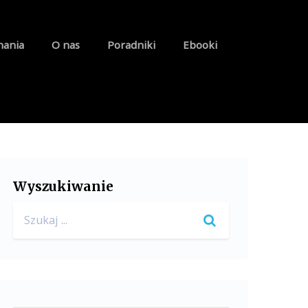
nania
O nas
Poradniki
Ebooki
Wyszukiwanie
Search
for: