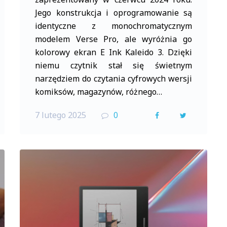
Jego konstrukcja i oprogramowanie są
identyczne z monochromatycznym
modelem Verse Pro, ale wyróżnia go
kolorowy ekran E Ink Kaleido 3. Dzięki
niemu czytnik stał się świetnym
narzędziem do czytania cyfrowych wersji
komiksów, magazynów, różnego…
7 lutego 2025
0
F
T
a
w
c
i
e
t
b
t
o
e
o
r