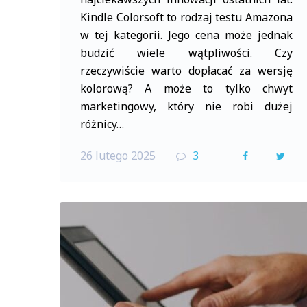
Kindle Colorsoft to rodzaj testu Amazona
w tej kategorii. Jego cena może jednak
budzić wiele wątpliwości. Czy
rzeczywiście warto dopłacać za wersję
kolorową? A może to tylko chwyt
marketingowy, który nie robi dużej
różnicy…
26 lutego 2025
3
F
T
a
w
c
i
e
t
b
t
o
e
o
r