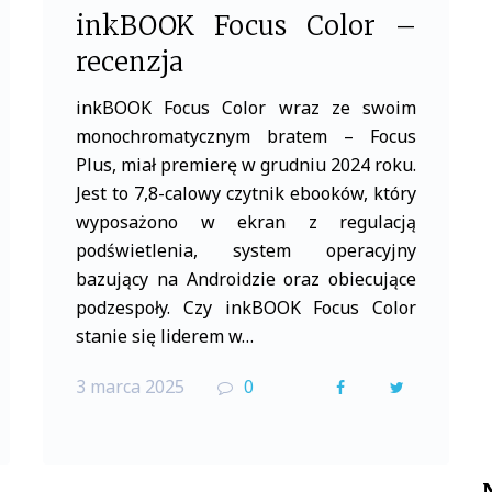
inkBOOK Focus Color –
recenzja
inkBOOK Focus Color wraz ze swoim
monochromatycznym bratem – Focus
Plus, miał premierę w grudniu 2024 roku.
Jest to 7,8-calowy czytnik ebooków, który
wyposażono w ekran z regulacją
podświetlenia, system operacyjny
bazujący na Androidzie oraz obiecujące
podzespoły. Czy inkBOOK Focus Color
stanie się liderem w…
3 marca 2025
0
F
T
a
w
c
i