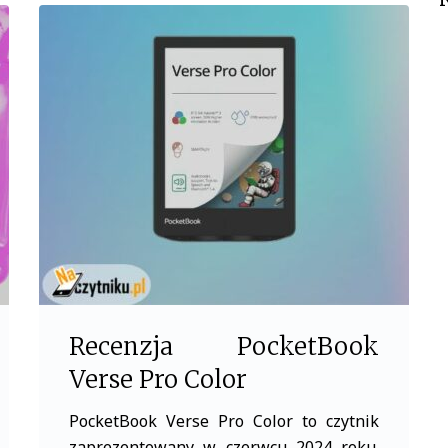
e
t
b
t
o
e
o
r
k
Recenzja PocketBook
Verse Pro Color
PocketBook Verse Pro Color to czytnik
zaprezentowany w czerwcu 2024 roku.