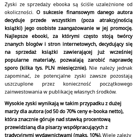
Zyski ze sprzedaży ebooka są ściśle uzależnione od
okoliczności.
O sukcesie finansowym danego autora
decyduje przede wszystkim (poza atrakcyjnością
książki) jego osobiste zaangażowanie w jej promocję.
Najlepsze ebooki, za którymi często stoją twórcy
znanych blogów i stron internetowych, decydujący się
na sprzedaż książki zawierającej już wcześniej
popularne materiały, pozwalają zarobić naprawdę
sporo (kilka tys. PLN miesięcznie).
Nie należy jednak
zapominać, że potencjalne zyski zawsze pozostają
uszczuplone przez konieczność początkowego
zainwestowania w publikację własnych środków.
Wysokie zyski wynikają w takim przypadku z dużej
marży dla autora (od 50 do 70% ceny e-booka netto),
która znacznie góruje nad stawką procentową
przewidzianą dla pisarzy współpracujących z
tradycyjnymi wydawnictwami (maks. 10%).
Wiele zależy