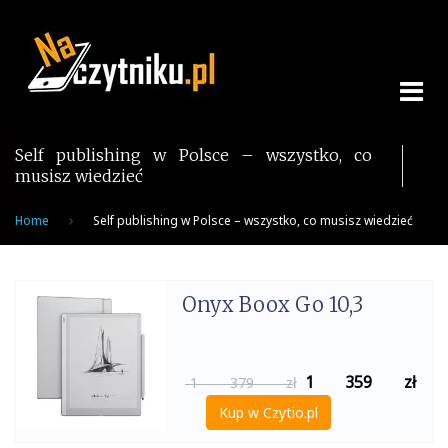
Skip
to
content
Self publishing w Polsce – wszystko, co
musisz wiedzieć
Home
Self publishing w Polsce – wszystko, co musisz wiedzieć
Onyx Boox Go 10,3
1 359
zł
1 379 zł
Kup w Czytio.pl