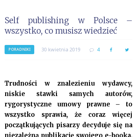
Self publishing w Polsce –
wszystko, co musisz wiedzieć
30 kwietnia 2019
4
Facebook
Twi
PORADNIKI
Trudności w znalezieniu wydawcy,
niskie stawki samych autorów,
rygorystyczne umowy prawne – to
wszystko sprawia, że coraz więcej
początkujących pisarzy decyduje się na
niezależną publikację swojego e-booka.