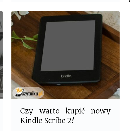
b
t
o
e
o
r
k
Czy warto kupić nowy
Kindle Scribe 2?