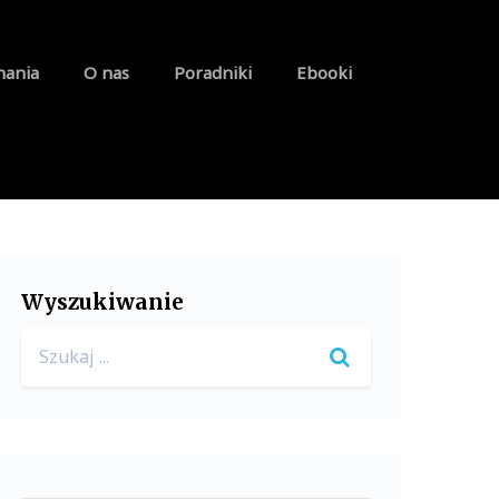
nania
O nas
Poradniki
Ebooki
Wyszukiwanie
Search
for: