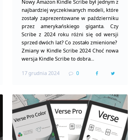
Nowy Amazon Kindle Scribe był jednym z
najbardziej wyczekiwanych modeli, które
zostały zaprezentowane w październiku
przez amerykańskiego giganta. Czy
Scribe z 2024 roku różni się od wersji
sprzed dwóch lat? Co zostało zmienione?
Zmiany w Kindle Scribe 2024 Choć nowa
wersja Kindle Scribe to dobra…
17 grudnia 2024
0
F
T
a
w
c
i
e
t
b
t
o
e
o
r