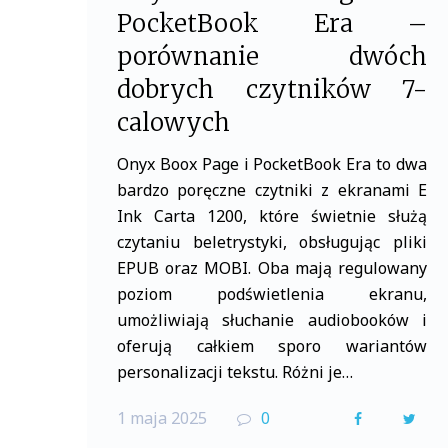
PocketBook Era –
porównanie dwóch
dobrych czytników 7-
calowych
Onyx Boox Page i PocketBook Era to dwa
bardzo poręczne czytniki z ekranami E
Ink Carta 1200, które świetnie służą
czytaniu beletrystyki, obsługując pliki
EPUB oraz MOBI. Oba mają regulowany
poziom podświetlenia ekranu,
umożliwiają słuchanie audiobooków i
oferują całkiem sporo wariantów
personalizacji tekstu. Różni je…
1 maja 2025
0
F
T