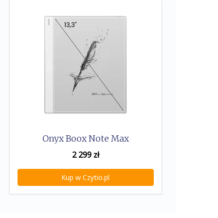
Onyx Boox Note Max
2 299
zł
Kup w Czytio.pl