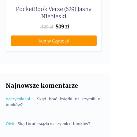
PocketBook Verse (629) Jasny
Niebieski
509
zł
529 zł
Kup w Czytio.pl
Najnowsze komentarze
naczytniku.pl
-
Skąd brać książki na czytnik e-
booków?
Olek
-
Skąd brać książki na czytnik e-booków?