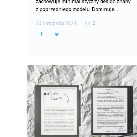
zachowuje minimalistyczny design znany
z poprzedniego modelu. Dominuje…
26 listopada 2024
0
F
T
a
w
c
i
e
t
b
t
o
e
o
r
k