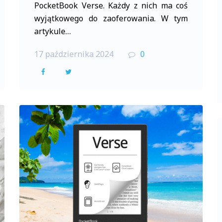
PocketBook Verse. Każdy z nich ma coś
wyjątkowego do zaoferowania. W tym
artykule…
17 października 2024
0
F
T
a
w
c
i
e
t
b
t
o
e
o
r
k