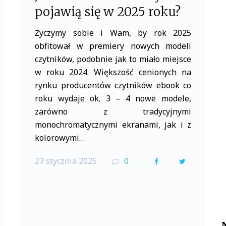
pojawią się w 2025 roku?
Życzymy sobie i Wam, by rok 2025
obfitował w premiery nowych modeli
czytników, podobnie jak to miało miejsce
w roku 2024. Większość cenionych na
rynku producentów czytników ebook co
roku wydaje ok. 3 – 4 nowe modele,
zarówno z tradycyjnymi
monochromatycznymi ekranami, jak i z
kolorowymi…
27 stycznia 2025
0
F
T
a
w
c
i
e
t