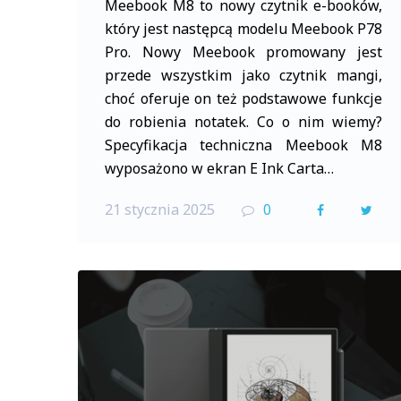
Meebook M8 to nowy czytnik e-booków,
który jest następcą modelu Meebook P78
Pro. Nowy Meebook promowany jest
przede wszystkim jako czytnik mangi,
choć oferuje on też podstawowe funkcje
do robienia notatek. Co o nim wiemy?
Specyfikacja techniczna Meebook M8
wyposażono w ekran E Ink Carta…
21 stycznia 2025
0
F
T
a
w
c
i
e
t
b
t
o
e
o
r