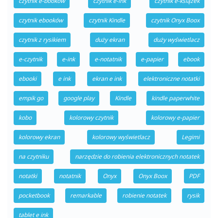
czytnik e-booków
czytnik e-ink
czytnik e-książek
czytnik ebooków
czytnik Kindle
czytnik Onyx Boox
czytnik z rysikiem
duży ekran
duży wyświetlacz
e-czytnik
e-ink
e-notatnik
e-papier
ebook
ebooki
e ink
ekran e ink
elektroniczne notatki
empik go
google play
Kindle
kindle paperwhite
kobo
kolorowy czytnik
kolorowy e-papier
kolorowy ekran
kolorowy wyświetlacz
Legimi
na czytniku
narzędzie do robienia elektronicznych notatek
notatki
notatnik
Onyx
Onyx Boox
PDF
pocketbook
remarkable
robienie notatek
rysik
tablet e ink