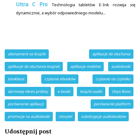
Ultra C Pro
Technologia tabletów E-Ink rozwija się
dynamicznie, a wybór odpowiedniego modelu...
abonament na książki
aplikacje do słuchania
aplikacje do słuchania książek
aplikacje mobilne
audiobooki
bookbeat
czytanie ebooków
czytanie na czytniku
darmowy okres próbny
e-booki
książki audio
Onyx Boox
porównanie aplikacji
porównanie platform
promocje na audiobooki
storytel
subskrypcje audiobooków
Udostępnij post