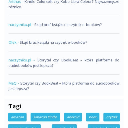
Artthas
-
Kindle Colorsoft czy Kobo Libra Colour? Najważniejsze
różnice
naczytniku.pl
-
Skąd brać książki na czytnik e-booków?
Olek
-
Skąd brać książki na czytnik e-booków?
naczytniku.pl
-
Storytel czy BookBeat – która platforma do
audiobooków jest lepsza?
MaQ
-
Storytel czy BookBeat – która platforma do audiobooków
jest lepsza?
Tagi
amazon
Amazon Kindle
android
boox
czytnik