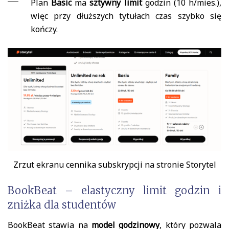
Plan
Basic
ma
sztywny limit
godzin (10 h/mies.),
więc przy dłuższych tytułach czas szybko się
kończy.
Zrzut ekranu cennika subskrypcji na stronie Storytel
BookBeat – elastyczny limit godzin i
zniżka dla studentów
BookBeat stawia na
model godzinowy
, który pozwala