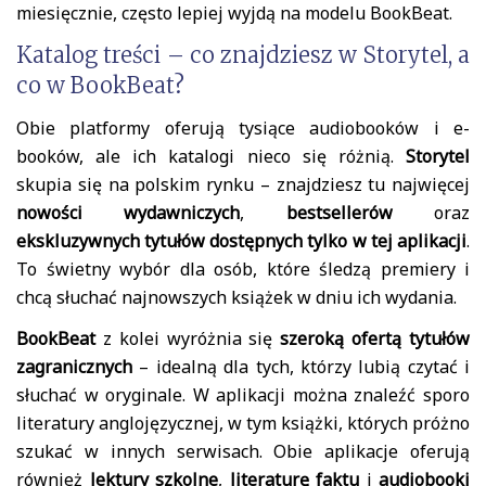
miesięcznie, często lepiej wyjdą na modelu BookBeat.
Katalog treści – co znajdziesz w Storytel, a
co w BookBeat?
Obie platformy oferują tysiące audiobooków i e-
booków, ale ich katalogi nieco się różnią.
Storytel
skupia się na polskim rynku – znajdziesz tu najwięcej
nowości wydawniczych
,
bestsellerów
oraz
ekskluzywnych tytułów dostępnych tylko w tej aplikacji
.
To świetny wybór dla osób, które śledzą premiery i
chcą słuchać najnowszych książek w dniu ich wydania.
BookBeat
z kolei wyróżnia się
szeroką ofertą tytułów
zagranicznych
– idealną dla tych, którzy lubią czytać i
słuchać w oryginale. W aplikacji można znaleźć sporo
literatury anglojęzycznej, w tym książki, których próżno
szukać w innych serwisach. Obie aplikacje oferują
również
lektury szkolne
,
literaturę faktu
i
audiobooki