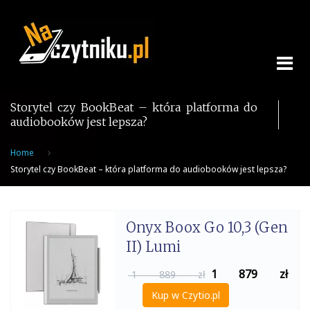
Skip
to
content
Storytel czy BookBeat – która platforma do
audiobooków jest lepsza?
Home
Storytel czy BookBeat – która platforma do audiobooków jest lepsza?
Onyx Boox Go 10,3 (Gen
II) Lumi
1 879
zł
1 889 zł
Kup w Czytio.pl