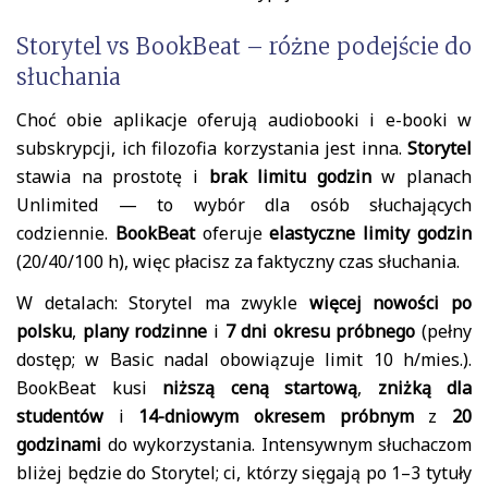
Storytel vs BookBeat – różne podejście do
słuchania
Choć obie aplikacje oferują audiobooki i e-booki w
subskrypcji, ich filozofia korzystania jest inna.
Storytel
stawia na prostotę i
brak limitu godzin
w planach
Unlimited — to wybór dla osób słuchających
codziennie.
BookBeat
oferuje
elastyczne limity godzin
(20/40/100 h), więc płacisz za faktyczny czas słuchania.
W detalach: Storytel ma zwykle
więcej nowości po
polsku
,
plany rodzinne
i
7 dni okresu próbnego
(pełny
dostęp; w Basic nadal obowiązuje limit 10 h/mies.).
BookBeat kusi
niższą ceną startową
,
zniżką dla
studentów
i
14-dniowym okresem próbnym
z
20
godzinami
do wykorzystania. Intensywnym słuchaczom
bliżej będzie do Storytel; ci, którzy sięgają po 1–3 tytuły