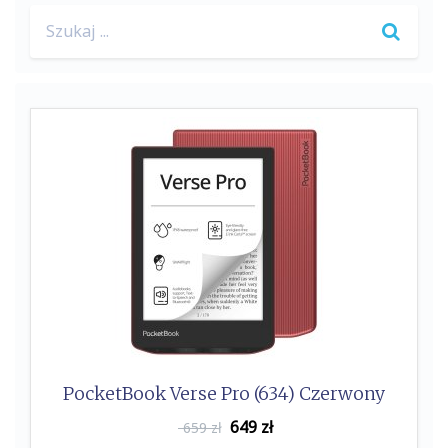
Search
for:
PocketBook Verse Pro (634) Czerwony
649
zł
659 zł