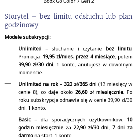
Boox Go Color 7 Gen 2
Storytel – bez limitu odsłuchu lub plan
godzinowy
Modele subskrypcji:
Unlimited
– słuchanie i czytanie
bez limitu
.
Promocja:
19,95 zł/mies. przez 4 miesiące
, potem
39,90 zł/30 dni
. 1 konto, anulujesz w dowolnym
momencie.
Unlimited na rok
–
320 zł/365 dni
(12 miesięcy w
cenie 8), co daje około
26,60 zł miesięcznie
. Po
roku subskrypcja odnawia się w cenie 39,90 zł/30
dni. 1 konto.
Basic
– dla sporadycznych użytkowników:
10
godzin miesięcznie
za
22,90 zł/30 dni
,
7 dni za
darmo
na start. 1 konto.