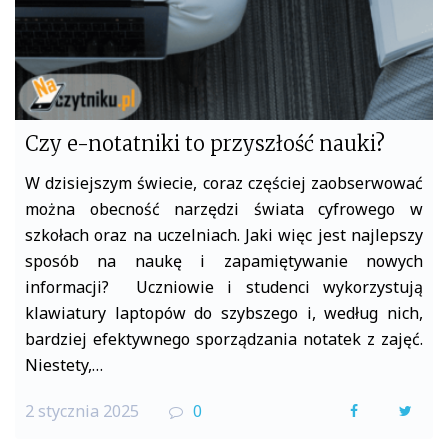
Czy e-notatniki to przyszłość nauki?
W dzisiejszym świecie, coraz częściej zaobserwować
można obecność narzędzi świata cyfrowego w
szkołach oraz na uczelniach. Jaki więc jest najlepszy
sposób na naukę i zapamiętywanie nowych
informacji? Uczniowie i studenci wykorzystują
klawiatury laptopów do szybszego i, według nich,
bardziej efektywnego sporządzania notatek z zajęć.
Niestety,…
2 stycznia 2025
0
F
T
a
w