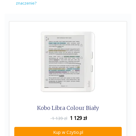
znaczenie?
Kobo Libra Colour Biały
1 129
zł
1 139 zł
Kup w Czytio.pl