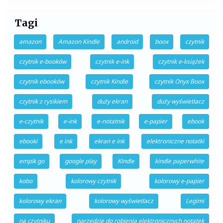
Tagi
amazon
Amazon Kindle
android
boox
czytnik
czytnik e-booków
czytnik e-ink
czytnik e-książek
czytnik ebooków
czytnik Kindle
czytnik Onyx Boox
czytnik z rysikiem
duży ekran
duży wyświetlacz
e-czytnik
e-ink
e-notatnik
e-papier
ebook
ebooki
e ink
ekran e ink
elektroniczne notatki
empik go
google play
Kindle
kindle paperwhite
kobo
kolorowy czytnik
kolorowy e-papier
kolorowy ekran
kolorowy wyświetlacz
Legimi
na czytniku
narzędzie do robienia elektronicznych notatek