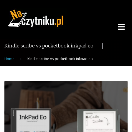
Skip
to
content
Kindle scribe vs pocketbook inkpad eo
Home
Kindle scribe vs pocketbook inkpad eo
Tag:
Kindle
scribe
vs
pocketbook