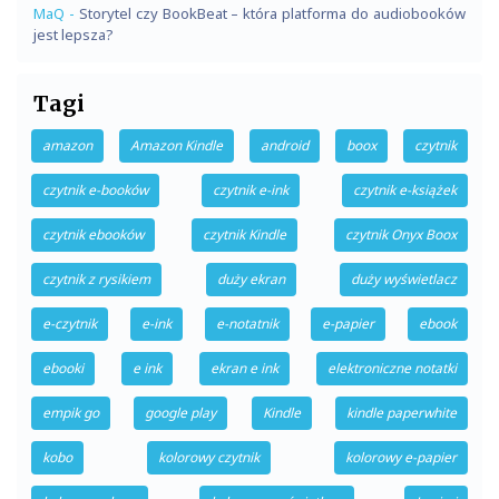
MaQ
-
Storytel czy BookBeat – która platforma do audiobooków
jest lepsza?
Tagi
amazon
Amazon Kindle
android
boox
czytnik
czytnik e-booków
czytnik e-ink
czytnik e-książek
czytnik ebooków
czytnik Kindle
czytnik Onyx Boox
czytnik z rysikiem
duży ekran
duży wyświetlacz
e-czytnik
e-ink
e-notatnik
e-papier
ebook
ebooki
e ink
ekran e ink
elektroniczne notatki
empik go
google play
Kindle
kindle paperwhite
kobo
kolorowy czytnik
kolorowy e-papier