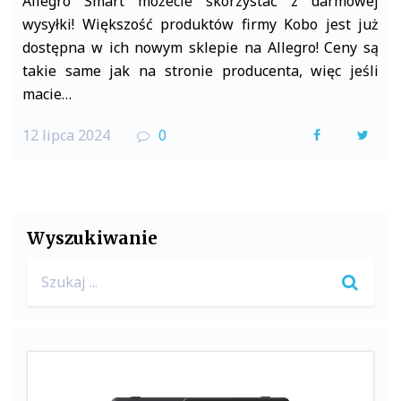
Allegro Smart możecie skorzystać z darmowej
wysyłki! Większość produktów firmy Kobo jest już
dostępna w ich nowym sklepie na Allegro! Ceny są
takie same jak na stronie producenta, więc jeśli
macie…
12 lipca 2024
0
F
T
a
w
c
i
e
t
Wyszukiwanie
b
t
Search
o
e
for:
o
r
k