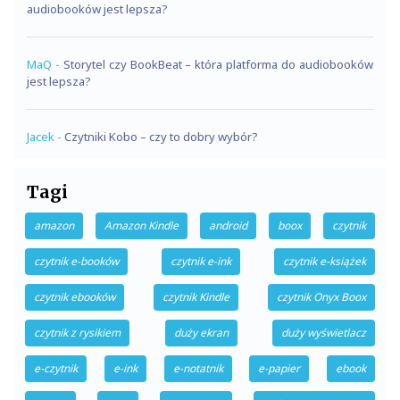
audiobooków jest lepsza?
MaQ
-
Storytel czy BookBeat – która platforma do audiobooków
jest lepsza?
Jacek
-
Czytniki Kobo – czy to dobry wybór?
Tagi
amazon
Amazon Kindle
android
boox
czytnik
czytnik e-booków
czytnik e-ink
czytnik e-książek
czytnik ebooków
czytnik Kindle
czytnik Onyx Boox
czytnik z rysikiem
duży ekran
duży wyświetlacz
e-czytnik
e-ink
e-notatnik
e-papier
ebook