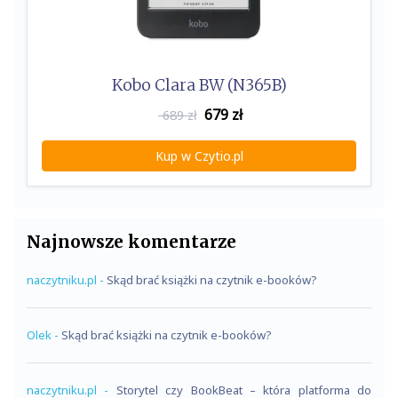
Kobo Clara BW (N365B)
679
zł
689 zł
Kup w Czytio.pl
Najnowsze komentarze
naczytniku.pl
-
Skąd brać książki na czytnik e-booków?
Olek
-
Skąd brać książki na czytnik e-booków?
naczytniku.pl
-
Storytel czy BookBeat – która platforma do