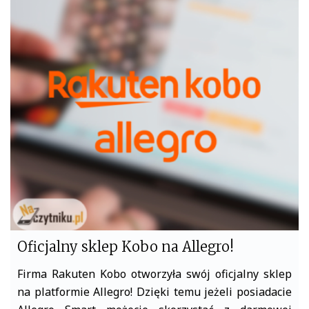
c
i
e
t
b
t
o
e
o
r
k
Oficjalny sklep Kobo na Allegro!
Firma Rakuten Kobo otworzyła swój oficjalny sklep
na platformie Allegro! Dzięki temu jeżeli posiadacie