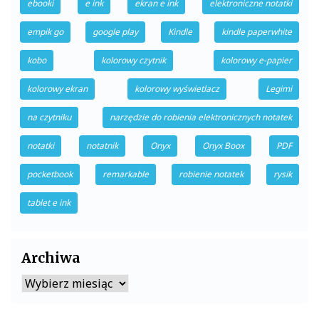
ebooki
e ink
ekran e ink
elektroniczne notatki
empik go
google play
Kindle
kindle paperwhite
kobo
kolorowy czytnik
kolorowy e-papier
kolorowy ekran
kolorowy wyświetlacz
Legimi
na czytniku
narzędzie do robienia elektronicznych notatek
notatki
notatnik
Onyx
Onyx Boox
PDF
pocketbook
remarkable
robienie notatek
rysik
tablet e ink
Archiwa
Archiwa