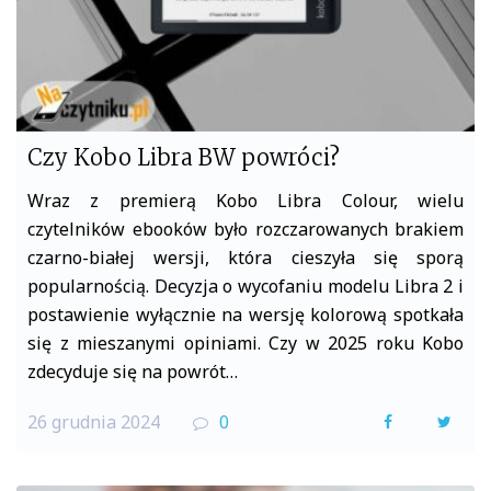
Czy Kobo Libra BW powróci?
Wraz z premierą Kobo Libra Colour, wielu
czytelników ebooków było rozczarowanych brakiem
czarno-białej wersji, która cieszyła się sporą
popularnością. Decyzja o wycofaniu modelu Libra 2 i
postawienie wyłącznie na wersję kolorową spotkała
się z mieszanymi opiniami. Czy w 2025 roku Kobo
zdecyduje się na powrót…
26 grudnia 2024
0
F
T
a
w