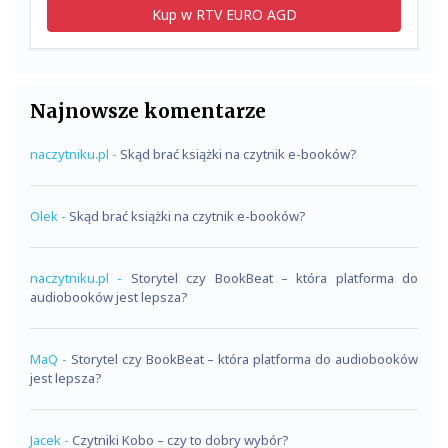
Kup w RTV EURO AGD
Najnowsze komentarze
naczytniku.pl
-
Skąd brać książki na czytnik e-booków?
Olek
-
Skąd brać książki na czytnik e-booków?
naczytniku.pl
-
Storytel czy BookBeat – która platforma do
audiobooków jest lepsza?
MaQ
-
Storytel czy BookBeat – która platforma do audiobooków
jest lepsza?
Jacek
-
Czytniki Kobo – czy to dobry wybór?