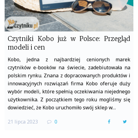
Czytniki Kobo już w Polsce: Przegląd
modeli i cen
Kobo, jedna z najbardziej cenionych marek
czytników e-booków na świecie, zadebiutowała na
polskim rynku. Znana z dopracowanych produktów i
innowacyjnych rozwiązań firma Kobo oferuje duży
wybór modeli, które spełnią oczekiwania niejednego
użytkownika. Z początkiem tego roku mogliśmy się
dowiedzieć, że Kobo uruchomiło swój sklep w…
21 lipca 2023
0
F
T
a
w