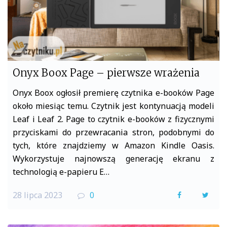
Onyx Boox Page – pierwsze wrażenia
Onyx Boox ogłosił premierę czytnika e-booków Page
około miesiąc temu. Czytnik jest kontynuacją modeli
Leaf i Leaf 2. Page to czytnik e-booków z fizycznymi
przyciskami do przewracania stron, podobnymi do
tych, które znajdziemy w Amazon Kindle Oasis.
Wykorzystuje najnowszą generację ekranu z
technologią e-papieru E…
28 lipca 2023
0
F
T
a
w