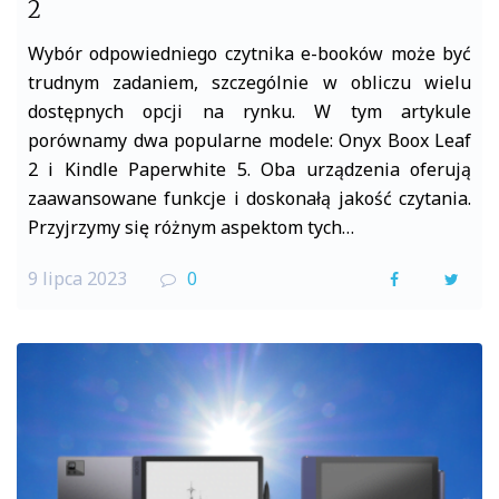
2
Wybór odpowiedniego czytnika e-booków może być
trudnym zadaniem, szczególnie w obliczu wielu
dostępnych opcji na rynku. W tym artykule
porównamy dwa popularne modele: Onyx Boox Leaf
2 i Kindle Paperwhite 5. Oba urządzenia oferują
zaawansowane funkcje i doskonałą jakość czytania.
Przyjrzymy się różnym aspektom tych…
9 lipca 2023
0
F
T
a
w
c
i
e
t
b
t
o
e