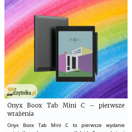
c
i
e
t
b
t
o
e
o
r
k
Onyx Boox Tab Mini C – pierwsze
wrażenia
Onyx Boox Tab Mini C to pierwsze wydanie