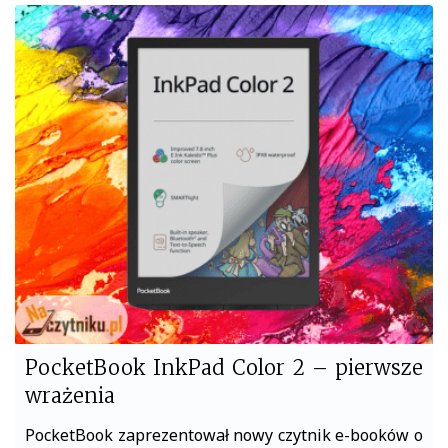
c
i
e
t
b
t
o
e
o
r
k
PocketBook InkPad Color 2 – pierwsze
wrażenia
PocketBook zaprezentował nowy czytnik e-booków o