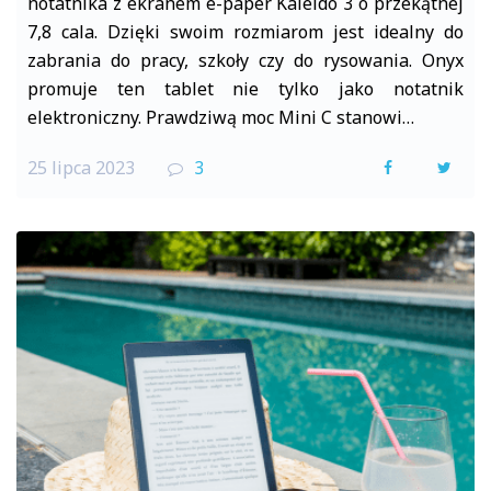
notatnika z ekranem e-paper Kaleido 3 o przekątnej
7,8 cala. Dzięki swoim rozmiarom jest idealny do
zabrania do pracy, szkoły czy do rysowania. Onyx
promuje ten tablet nie tylko jako notatnik
elektroniczny. Prawdziwą moc Mini C stanowi…
25 lipca 2023
3
F
T
a
w
c
i
e
t
b
t
o
e
o
r
k