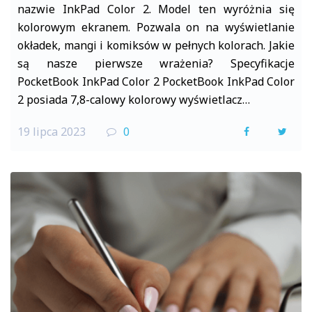
nazwie InkPad Color 2. Model ten wyróżnia się
kolorowym ekranem. Pozwala on na wyświetlanie
okładek, mangi i komiksów w pełnych kolorach. Jakie
są nasze pierwsze wrażenia? Specyfikacje
PocketBook InkPad Color 2 PocketBook InkPad Color
2 posiada 7,8-calowy kolorowy wyświetlacz…
19 lipca 2023
0
F
T
a
w
c
i
e
t
b
t
o
e
o
r
k