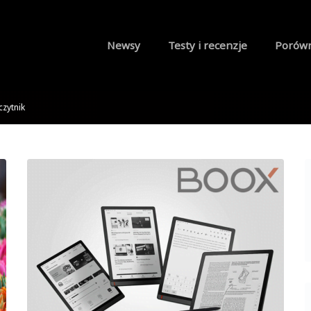
Newsy
Testy i recenzje
Porów
czytnik