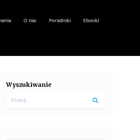
nania
O nas
Poradniki
Ebooki
Wyszukiwanie
Search
for: