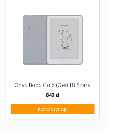
Onyx Boox Go 6 (Gen II) Szary
849
zł
Kup w Czytio.pl