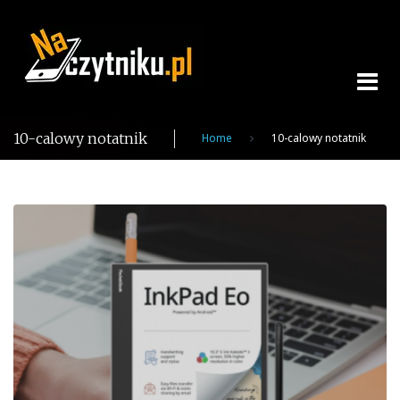
Skip
to
content
10-calowy notatnik
Home
10-calowy notatnik
Tag:
10-
calowy
notatnik