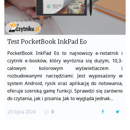
Test PocketBook InkPad Eo
PocketBook InkPad Eo to najnowszy e-notatnik i
czytnik e-booków, który wyróżnia się dużym, 10,3-
calowym kolorowym wyświetlaczem i
rozbudowanymi narzędziami. Jest wyposażony w
system Android, rysik oraz aplikację do notowania,
oferuje szeroką gamę funkcji. Sprawdzi się zarówno
do czytania, jak i pisania. Jak to wygląda jednak…
23 lipca 2024
0
F
T
a
w