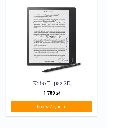
Kobo Elipsa 2E
1 789
zł
Kup w Czytio.pl