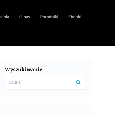
nania
O nas
Poradniki
Ebooki
Wyszukiwanie
Search
for: