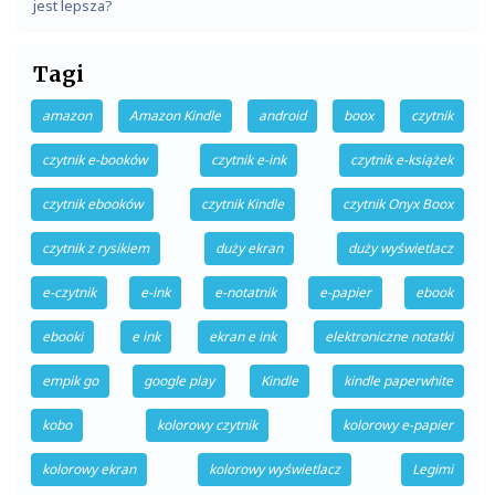
jest lepsza?
Tagi
amazon
Amazon Kindle
android
boox
czytnik
czytnik e-booków
czytnik e-ink
czytnik e-książek
czytnik ebooków
czytnik Kindle
czytnik Onyx Boox
czytnik z rysikiem
duży ekran
duży wyświetlacz
e-czytnik
e-ink
e-notatnik
e-papier
ebook
ebooki
e ink
ekran e ink
elektroniczne notatki
empik go
google play
Kindle
kindle paperwhite
kobo
kolorowy czytnik
kolorowy e-papier
kolorowy ekran
kolorowy wyświetlacz
Legimi