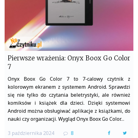
Pierwsze wrażenia: Onyx Boox Go Color
7
Onyx Boox Go Color 7 to 7-calowy czytnik z
kolorowym ekranem z systemem Android. Sprawdzi
się nie tylko do czytania beletrystyki, ale również
komiksów i książek dla dzieci. Dzięki systemowi
Android można obsługiwać aplikacje z książkami, do
nauki czy organizacji. Wygląd Onyx Boox Go Color…
3 października 2024
8
F
T