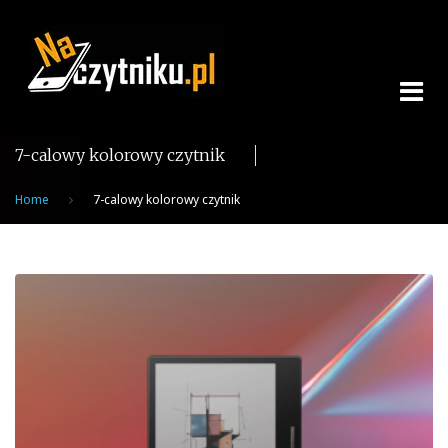
Skip
to
content
7-calowy kolorowy czytnik
Home
7-calowy kolorowy czytnik
Tag:
7-
calowy
kolorowy
czytnik