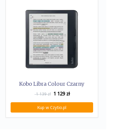
Kobo Libra Colour Czarny
1 129
zł
1 139 zł
Kup w Czytio.pl