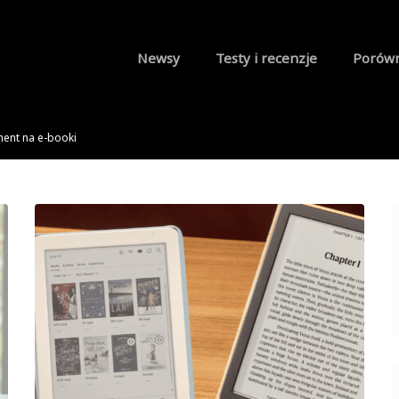
Newsy
Testy i recenzje
Porów
ent na e-booki