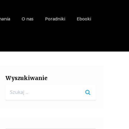
nania
O nas
Poradniki
Ebooki
Wyszukiwanie
Search
for: