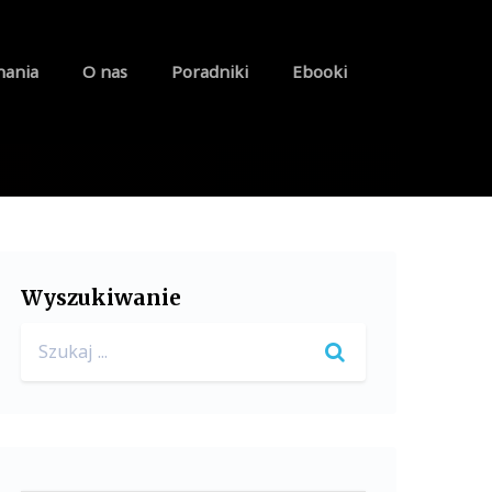
nania
O nas
Poradniki
Ebooki
Wyszukiwanie
Search
for: