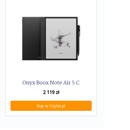
Onyx Boox Note Air 5 C
2 119
zł
Kup w Czytio.pl