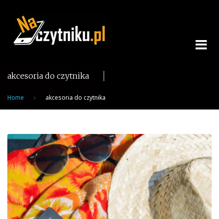
Skip
to
content
akcesoria do czytnika
Home
akcesoria do czytnika
Tag:
akcesoria
do
czytnika