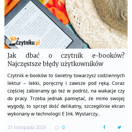
Jak dbać o czytnik e-booków?
Najczęstsze błędy użytkowników
Czytnik e-booków to świetny towarzysz codziennych
lektur – lekki, poręczny i zawsze pod ręką. Coraz
częściej zabieramy go też w podróż, na wakacje czy
do pracy. Trzeba jednak pamiętać, że mimo swojej
wygody, to sprzęt dość delikatny, szczególnie ekran
wykonany w technologii E Ink. Wystarczy…
21 listopada 2025
0
F
T