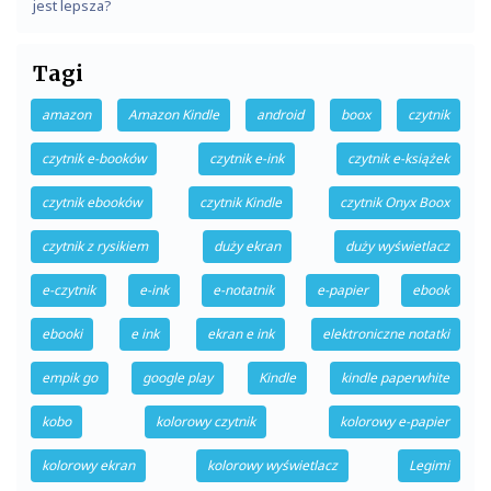
jest lepsza?
Tagi
amazon
Amazon Kindle
android
boox
czytnik
czytnik e-booków
czytnik e-ink
czytnik e-książek
czytnik ebooków
czytnik Kindle
czytnik Onyx Boox
czytnik z rysikiem
duży ekran
duży wyświetlacz
e-czytnik
e-ink
e-notatnik
e-papier
ebook
ebooki
e ink
ekran e ink
elektroniczne notatki
empik go
google play
Kindle
kindle paperwhite
kobo
kolorowy czytnik
kolorowy e-papier
kolorowy ekran
kolorowy wyświetlacz
Legimi