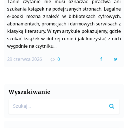
Tanie czytanie nie musi oznaczać piractwa ani
szukania książek na podejrzanych stronach. Legalne
e-booki można znaleźć w bibliotekach cyfrowych,
abonamentach, promocjach i darmowych serwisach z
klasyką literatury. W tym artykule pokazujemy, gdzie
szukać książek w dobrej cenie i jak korzystać z nich
wygodnie na czytniku…
29 czerwca 2026
0
F
T
a
w
c
i
e
t
Wyszukiwanie
b
t
Search
o
e
for:
o
r