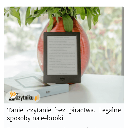
c
i
e
t
b
t
o
e
o
r
k
Tanie czytanie bez piractwa. Legalne
sposoby na e-booki