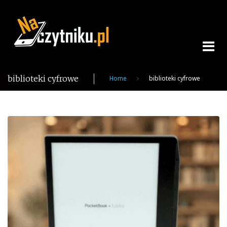
Skip
to
content
biblioteki cyfrowe
Home
biblioteki cyfrowe
Tag:
biblioteki
cyfrowe