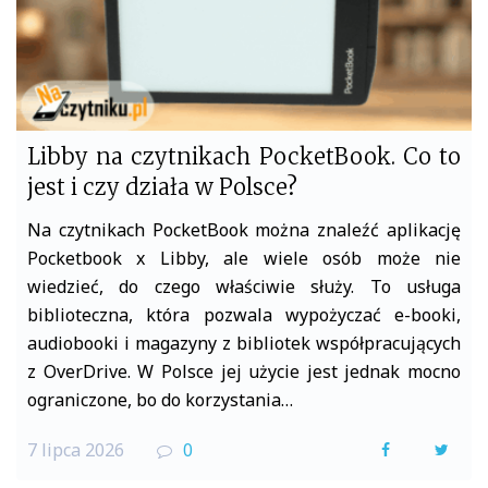
Libby na czytnikach PocketBook. Co to
jest i czy działa w Polsce?
Na czytnikach PocketBook można znaleźć aplikację
Pocketbook x Libby, ale wiele osób może nie
wiedzieć, do czego właściwie służy. To usługa
biblioteczna, która pozwala wypożyczać e-booki,
audiobooki i magazyny z bibliotek współpracujących
z OverDrive. W Polsce jej użycie jest jednak mocno
ograniczone, bo do korzystania…
7 lipca 2026
0
F
T
a
w