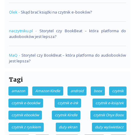
Olek
-
Skąd brać książki na czytnik e-booków?
naczytniku.pl
-
Storytel czy BookBeat – która platforma do
audiobooków jest lepsza?
MaQ
-
Storytel czy BookBeat – która platforma do audiobooków
jest lepsza?
Tagi
amazon
Amazon Kindle
android
boox
czytnik
czytnik e-booków
czytnik e-ink
czytnik e-książek
czytnik ebooków
czytnik Kindle
czytnik Onyx Boox
czytnik z rysikiem
duży ekran
duży wyświetlacz