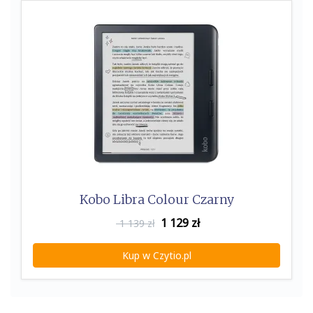
k
Kobo Libra Colour Czarny
1 129
zł
1 139 zł
Kup w Czytio.pl