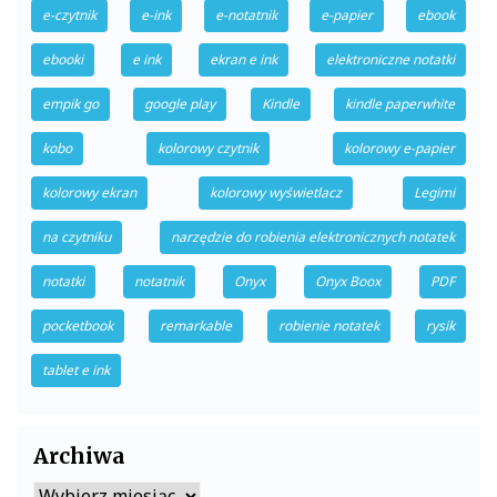
e-czytnik
e-ink
e-notatnik
e-papier
ebook
ebooki
e ink
ekran e ink
elektroniczne notatki
empik go
google play
Kindle
kindle paperwhite
kobo
kolorowy czytnik
kolorowy e-papier
kolorowy ekran
kolorowy wyświetlacz
Legimi
na czytniku
narzędzie do robienia elektronicznych notatek
notatki
notatnik
Onyx
Onyx Boox
PDF
pocketbook
remarkable
robienie notatek
rysik
tablet e ink
Archiwa
Archiwa