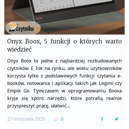
Onyx Boox, 5 funkcji o których warto
wiedzieć
Onyx Boox to jedne z najbardziej rozbudowanych
czytników E Ink na rynku, ale wielu użytkowników
korzysta tylko z podstawowych funkcji: czytania e-
booków, notowania i aplikacji takich jak Legimi czy
Empik Go. Tymczasem w oprogramowaniu Booxa
kryje się sporo narzędzi, które potrafią realnie
przyspieszyć pracę, ułatwić…
27 listopada 2025
0
F
T
a
w