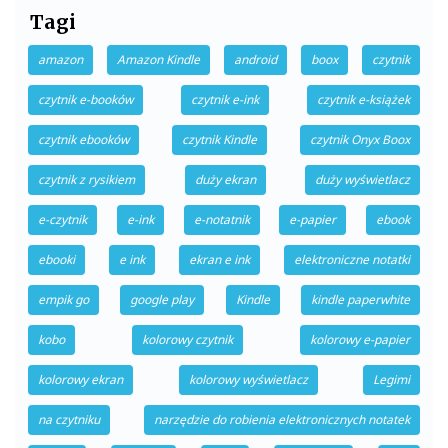
Tagi
amazon
Amazon Kindle
android
boox
czytnik
czytnik e-booków
czytnik e-ink
czytnik e-książek
czytnik ebooków
czytnik Kindle
czytnik Onyx Boox
czytnik z rysikiem
duży ekran
duży wyświetlacz
e-czytnik
e-ink
e-notatnik
e-papier
ebook
ebooki
e ink
ekran e ink
elektroniczne notatki
empik go
google play
Kindle
kindle paperwhite
kobo
kolorowy czytnik
kolorowy e-papier
kolorowy ekran
kolorowy wyświetlacz
Legimi
na czytniku
narzędzie do robienia elektronicznych notatek