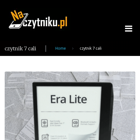
Skip
to
content
czytnik 7 cali
Home
czytnik 7 cali
Tag:
czytnik
7
cali