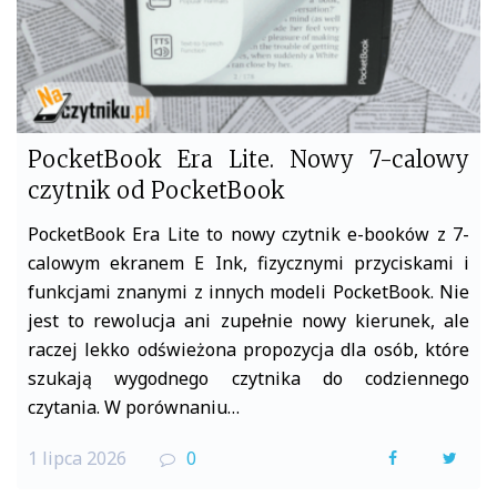
PocketBook Era Lite. Nowy 7-calowy
czytnik od PocketBook
PocketBook Era Lite to nowy czytnik e-booków z 7-
calowym ekranem E Ink, fizycznymi przyciskami i
funkcjami znanymi z innych modeli PocketBook. Nie
jest to rewolucja ani zupełnie nowy kierunek, ale
raczej lekko odświeżona propozycja dla osób, które
szukają wygodnego czytnika do codziennego
czytania. W porównaniu…
1 lipca 2026
0
F
T
a
w