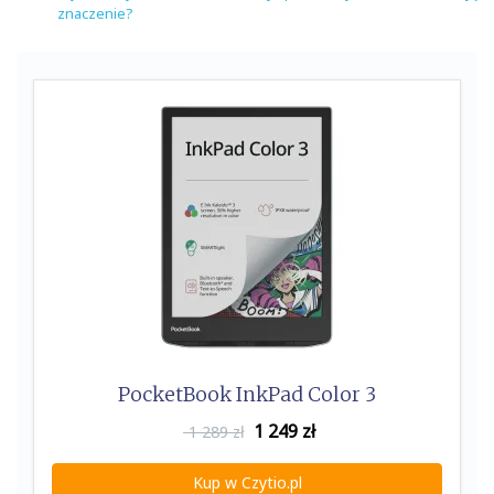
znaczenie?
PocketBook InkPad Color 3
1 249
zł
1 289 zł
Kup w Czytio.pl