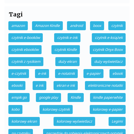
Tagi
amazon
Amazon Kindle
android
boox
czytnik
czytnik e-booków
czytnik e-ink
czytnik e-książek
czytnik ebooków
czytnik Kindle
czytnik Onyx Boox
czytnik z rysikiem
duży ekran
duży wyświetlacz
e-czytnik
e-ink
e-notatnik
e-papier
ebook
ebooki
e ink
ekran e ink
elektroniczne notatki
empik go
google play
Kindle
kindle paperwhite
kobo
kolorowy czytnik
kolorowy e-papier
kolorowy ekran
kolorowy wyświetlacz
Legimi
na czytniku
narzędzie do robienia elektronicznych notatek