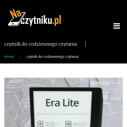
Skip
to
content
czytnik do codziennego czytania
Home
czytnik do codziennego czytania
Tag:
czytnik
do
codziennego
czytania