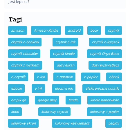
jest lepsza?
Tagi
amazon
Amazon Kindle
android
boox
czytnik
czytnik e-booków
czytnik e-ink
czytnik e-książek
czytnik ebooków
czytnik Kindle
czytnik Onyx Boox
czytnik z rysikiem
duży ekran
duży wyświetlacz
e-czytnik
e-ink
e-notatnik
e-papier
ebook
ebooki
e ink
ekran e ink
elektroniczne notatki
empik go
google play
Kindle
kindle paperwhite
kobo
kolorowy czytnik
kolorowy e-papier
kolorowy ekran
kolorowy wyświetlacz
Legimi