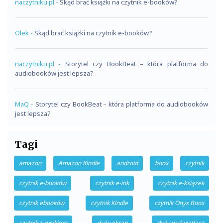
naczytniku.pl
-
Skąd brać książki na czytnik e-booków?
Olek
-
Skąd brać książki na czytnik e-booków?
naczytniku.pl
-
Storytel czy BookBeat – która platforma do
audiobooków jest lepsza?
MaQ
-
Storytel czy BookBeat – która platforma do audiobooków
jest lepsza?
Tagi
amazon
Amazon Kindle
android
boox
czytnik
czytnik e-booków
czytnik e-ink
czytnik e-książek
czytnik ebooków
czytnik Kindle
czytnik Onyx Boox
czytnik z rysikiem
duży ekran
duży wyświetlacz