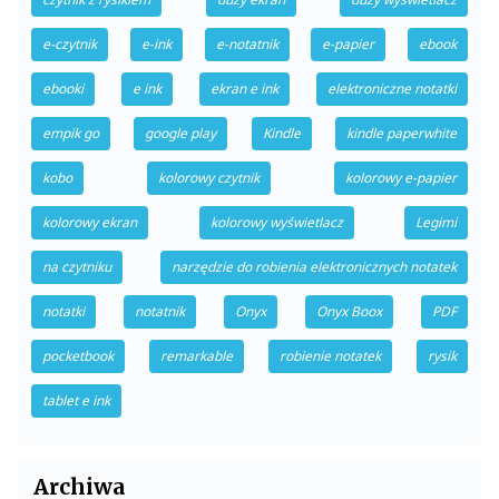
e-czytnik
e-ink
e-notatnik
e-papier
ebook
ebooki
e ink
ekran e ink
elektroniczne notatki
empik go
google play
Kindle
kindle paperwhite
kobo
kolorowy czytnik
kolorowy e-papier
kolorowy ekran
kolorowy wyświetlacz
Legimi
na czytniku
narzędzie do robienia elektronicznych notatek
notatki
notatnik
Onyx
Onyx Boox
PDF
pocketbook
remarkable
robienie notatek
rysik
tablet e ink
Archiwa