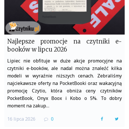
Najlepsze promocje na czytniki e-
booków w lipcu 2026
Lipiec nie obfituje w duże akcje promocyjne na
czytniki e-booków, ale nadal można znaleźć kilka
modeli w wyraźnie niższych cenach. Zebraliśmy
najciekawsze oferty na PocketBooki oraz wakacyjną
promocję Czytio, która obniża ceny czytników
PocketBook, Onyx Boox i Kobo o 5%. To dobry
moment na zakup…
16 lipca 2026
0
F
T
a
w