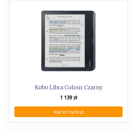
k
Kobo Libra Colour Czarny
1 139
zł
Kup w Czytio.pl