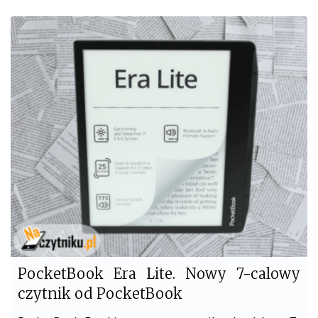
c
i
e
t
b
t
o
e
o
r
k
PocketBook Era Lite. Nowy 7-calowy
czytnik od PocketBook