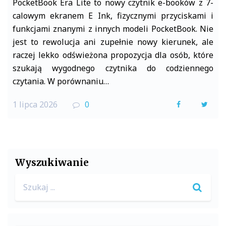
PocketBook Era Lite to nowy czytnik e-booków z 7-
calowym ekranem E Ink, fizycznymi przyciskami i
funkcjami znanymi z innych modeli PocketBook. Nie
jest to rewolucja ani zupełnie nowy kierunek, ale
raczej lekko odświeżona propozycja dla osób, które
szukają wygodnego czytnika do codziennego
czytania. W porównaniu…
1 lipca 2026
0
F
T
a
w
c
i
e
t
Wyszukiwanie
b
t
Search
o
e
for:
o
r