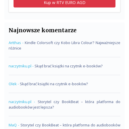
Kup w RTV EURO AGD
Najnowsze komentarze
Artthas
-
Kindle Colorsoft czy Kobo Libra Colour? Najważniejsze
różnice
naczytniku.pl
-
Skąd brać książki na czytnik e-booków?
Olek
-
Skąd brać książki na czytnik e-booków?
naczytniku.pl
-
Storytel czy BookBeat – która platforma do
audiobooków jest lepsza?
MaQ
-
Storytel czy BookBeat – która platforma do audiobooków