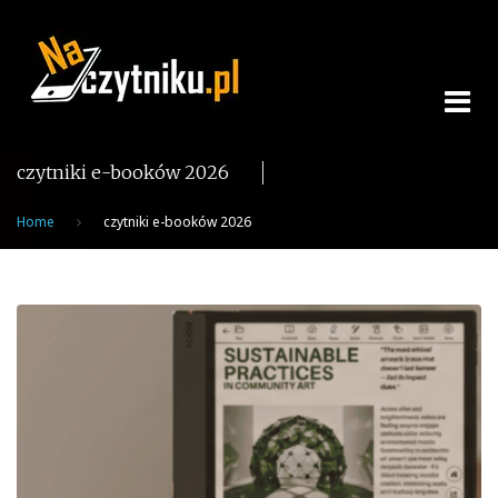
Skip
to
content
czytniki e-booków 2026
Home
czytniki e-booków 2026
Tag:
czytniki
e-
booków
2026