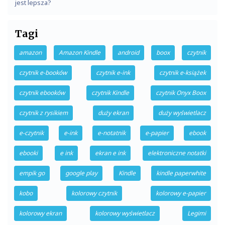
jest lepsza?
Tagi
amazon
Amazon Kindle
android
boox
czytnik
czytnik e-booków
czytnik e-ink
czytnik e-książek
czytnik ebooków
czytnik Kindle
czytnik Onyx Boox
czytnik z rysikiem
duży ekran
duży wyświetlacz
e-czytnik
e-ink
e-notatnik
e-papier
ebook
ebooki
e ink
ekran e ink
elektroniczne notatki
empik go
google play
Kindle
kindle paperwhite
kobo
kolorowy czytnik
kolorowy e-papier
kolorowy ekran
kolorowy wyświetlacz
Legimi