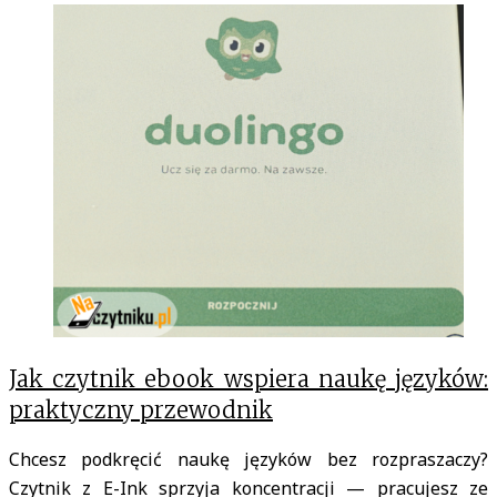
Tag:
Duolingo
na
czytniku
Jak czytnik ebook wspiera naukę języków:
praktyczny przewodnik
Chcesz podkręcić naukę języków bez rozpraszaczy?
Czytnik z E-Ink sprzyja koncentracji — pracujesz ze