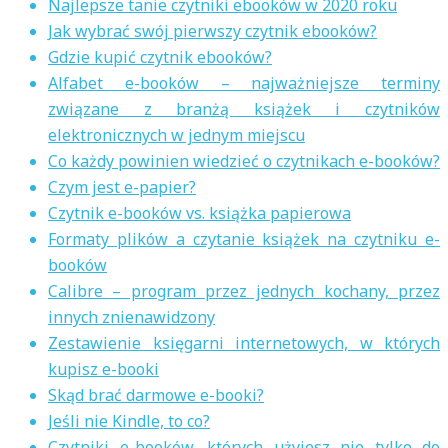
Najlepsze tanie czytniki ebooków w 2020 roku
Jak wybrać swój pierwszy czytnik ebooków?
Gdzie kupić czytnik ebooków?
Alfabet e-booków – najważniejsze terminy
związane z branżą książek i czytników
elektronicznych w jednym miejscu
Co każdy powinien wiedzieć o czytnikach e-booków?
Czym jest e-papier?
Czytnik e-booków vs. książka papierowa
Formaty plików a czytanie książek na czytniku e-
booków
Calibre – program przez jednych kochany, przez
innych znienawidzony
Zestawienie księgarni internetowych, w których
kupisz e-booki
Skąd brać darmowe e-booki?
Jeśli nie Kindle, to co?
Czytniki e-booków, których użyjesz nie tylko do