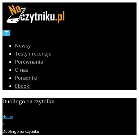
Skip
to
content
Newsy
Testy i recenzje
Porównania
O nas
Poradniki
Ebooki
Duolingo na czytniku
Home
Duolingo na czytniku