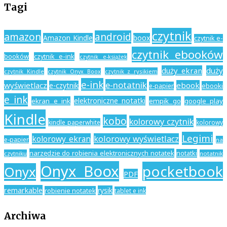
Tagi
czytnik
amazon
android
Amazon Kindle
boox
czytnik e-
czytnik ebooków
booków
czytnik e-ink
czytnik e-książek
duży ekran
duży
czytnik Kindle
czytnik z rysikiem
czytnik Onyx Boox
e-ink
e-notatnik
wyświetlacz
ebook
e-czytnik
ebooki
e-papier
e ink
elektroniczne notatki
ekran e ink
empik go
google play
Kindle
kobo
kolorowy czytnik
kindle paperwhite
kolorowy
Legimi
kolorowy ekran
kolorowy wyświetlacz
e-papier
na
narzędzie do robienia elektronicznych notatek
notatki
czytniku
notatnik
Onyx Boox
pocketbook
Onyx
PDF
remarkable
rysik
robienie notatek
tablet e ink
Archiwa