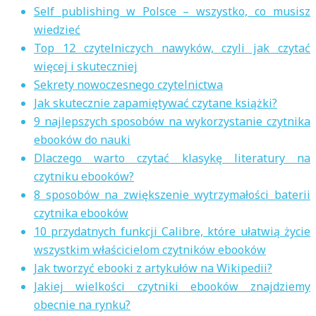
Self publishing w Polsce – wszystko, co musisz
wiedzieć
Top 12 czytelniczych nawyków, czyli jak czytać
więcej i skuteczniej
Sekrety nowoczesnego czytelnictwa
Jak skutecznie zapamiętywać czytane książki?
9 najlepszych sposobów na wykorzystanie czytnika
ebooków do nauki
Dlaczego warto czytać klasykę literatury na
czytniku ebooków?
8 sposobów na zwiększenie wytrzymałości baterii
czytnika ebooków
10 przydatnych funkcji Calibre, które ułatwią życie
wszystkim właścicielom czytników ebooków
Jak tworzyć ebooki z artykułów na Wikipedii?
Jakiej wielkości czytniki ebooków znajdziemy
obecnie na rynku?