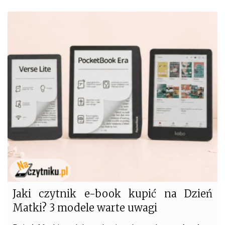
c
i
e
t
b
t
o
e
o
r
k
Jaki czytnik e-book kupić na Dzień
Matki? 3 modele warte uwagi