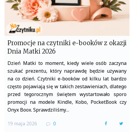
Promocje na czytniki e-booków z okazji
Dnia Matki 2026
Dzień Matki to moment, kiedy wiele osób zaczyna
szukać prezentu, który naprawdę będzie używany
na co dzień. Czytniki e-booków od kilku lat bardzo
często pojawiają się w takich zestawieniach, dlatego
przed tegorocznym świętem wystartowało sporo
promocji na modele Kindle, Kobo, PocketBook czy
Onyx Boox. Sprawdziliśmy…
19 maja 2026
0
F
T
a
w