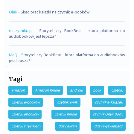
Olek
-
Skąd brać książki na czytnik e-booków?
naczytniku.pl
-
Storytel czy BookBeat – która platforma do
audiobooków jest lepsza?
MaQ
-
Storytel czy BookBeat – która platforma do audiobooków
jest lepsza?
Tagi
amazon
Amazon Kindle
android
boox
czytnik
czytnik e-booków
czytnik e-ink
czytnik e-książek
czytnik ebooków
czytnik Kindle
czytnik Onyx Boox
czytnik z rysikiem
duży ekran
duży wyświetlacz