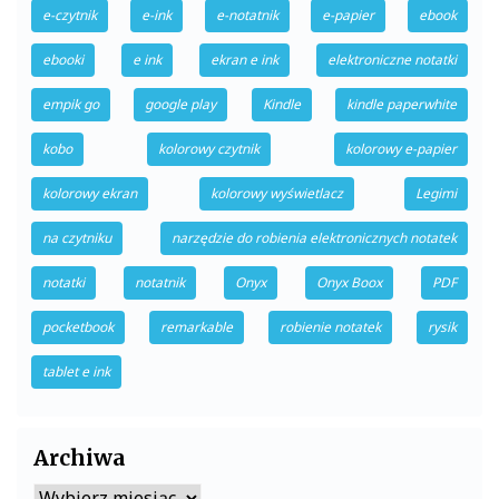
e-czytnik
e-ink
e-notatnik
e-papier
ebook
ebooki
e ink
ekran e ink
elektroniczne notatki
empik go
google play
Kindle
kindle paperwhite
kobo
kolorowy czytnik
kolorowy e-papier
kolorowy ekran
kolorowy wyświetlacz
Legimi
na czytniku
narzędzie do robienia elektronicznych notatek
notatki
notatnik
Onyx
Onyx Boox
PDF
pocketbook
remarkable
robienie notatek
rysik
tablet e ink
Archiwa
Archiwa