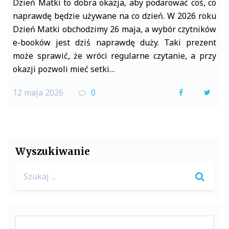
Dzień Matki to dobra okazja, aby podarować coś, co
naprawdę będzie używane na co dzień. W 2026 roku
Dzień Matki obchodzimy 26 maja, a wybór czytników
e-booków jest dziś naprawdę duży. Taki prezent
może sprawić, że wróci regularne czytanie, a przy
okazji pozwoli mieć setki…
12 maja 2026
0
F
T
a
w
c
i
e
t
Wyszukiwanie
b
t
Search
o
e
for:
o
r
k