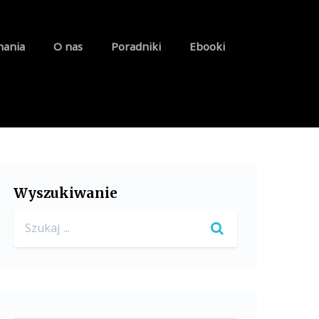
nania
O nas
Poradniki
Ebooki
Wyszukiwanie
Search
for: