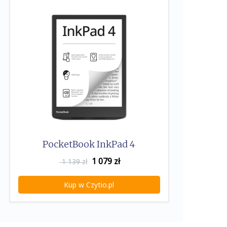
PocketBook InkPad 4
1 079
zł
1 139 zł
Kup w Czytio.pl