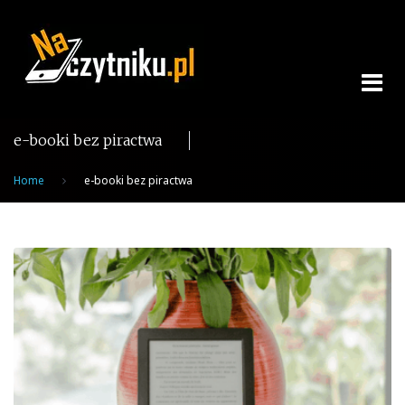
Skip
to
content
e-booki bez piractwa
Home
e-booki bez piractwa
Tag:
e-
booki
bez
piractwa