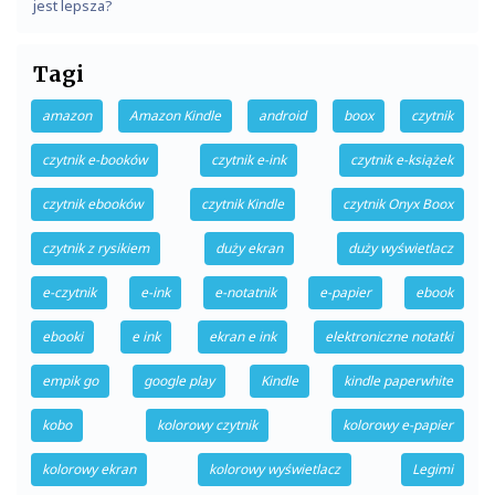
jest lepsza?
Tagi
amazon
Amazon Kindle
android
boox
czytnik
czytnik e-booków
czytnik e-ink
czytnik e-książek
czytnik ebooków
czytnik Kindle
czytnik Onyx Boox
czytnik z rysikiem
duży ekran
duży wyświetlacz
e-czytnik
e-ink
e-notatnik
e-papier
ebook
ebooki
e ink
ekran e ink
elektroniczne notatki
empik go
google play
Kindle
kindle paperwhite
kobo
kolorowy czytnik
kolorowy e-papier
kolorowy ekran
kolorowy wyświetlacz
Legimi