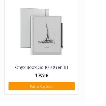
Onyx Boox Go 10,3 (Gen II)
1 769
zł
Kup w Czytio.pl