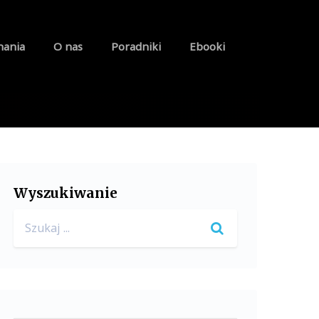
nania
O nas
Poradniki
Ebooki
Wyszukiwanie
Search
for: