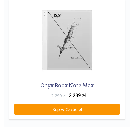
k
Onyx Boox Note Max
2 239
zł
2 299 zł
Kup w Czytio.pl