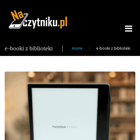
Skip
to
content
e-booki z biblioteki
Home
e-booki z biblioteki
Tag:
e-
booki
z
biblioteki