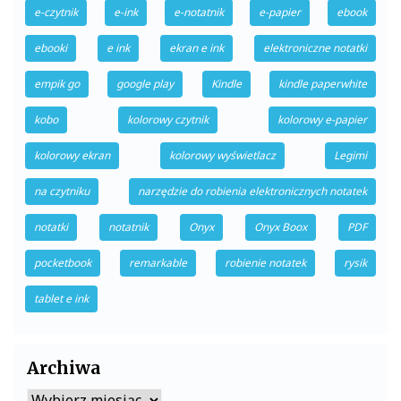
e-czytnik
e-ink
e-notatnik
e-papier
ebook
ebooki
e ink
ekran e ink
elektroniczne notatki
empik go
google play
Kindle
kindle paperwhite
kobo
kolorowy czytnik
kolorowy e-papier
kolorowy ekran
kolorowy wyświetlacz
Legimi
na czytniku
narzędzie do robienia elektronicznych notatek
notatki
notatnik
Onyx
Onyx Boox
PDF
pocketbook
remarkable
robienie notatek
rysik
tablet e ink
Archiwa
Archiwa