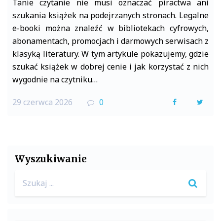
Tanie czytanie nie musi oznaczać piractwa ani
szukania książek na podejrzanych stronach. Legalne
e-booki można znaleźć w bibliotekach cyfrowych,
abonamentach, promocjach i darmowych serwisach z
klasyką literatury. W tym artykule pokazujemy, gdzie
szukać książek w dobrej cenie i jak korzystać z nich
wygodnie na czytniku…
29 czerwca 2026
0
F
T
a
w
c
i
e
t
Wyszukiwanie
b
t
Search
o
e
for:
o
r