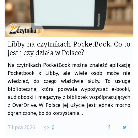
Libby na czytnikach PocketBook. Co to
jest i czy działa w Polsce?
Na czytnikach PocketBook można znaleźć aplikację
Pocketbook x Libby, ale wiele osób może nie
wiedzieć, do czego właściwie służy. To usługa
biblioteczna, która pozwala wypożyczać e-booki,
audiobooki i magazyny z bibliotek współpracujących
z OverDrive. W Polsce jej użycie jest jednak mocno
ograniczone, bo do korzystania…
7 lipca 2026
0
F
T
a
w