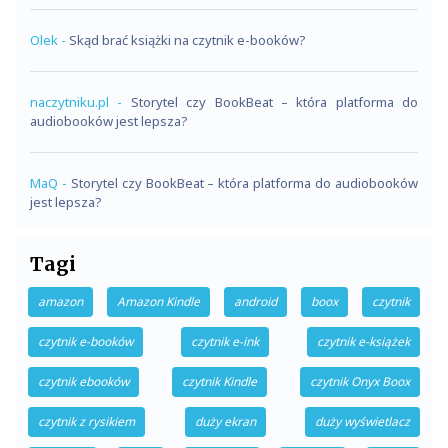
Olek
-
Skąd brać książki na czytnik e-booków?
naczytniku.pl
-
Storytel czy BookBeat – która platforma do
audiobooków jest lepsza?
MaQ
-
Storytel czy BookBeat – która platforma do audiobooków
jest lepsza?
Tagi
amazon
Amazon Kindle
android
boox
czytnik
czytnik e-booków
czytnik e-ink
czytnik e-książek
czytnik ebooków
czytnik Kindle
czytnik Onyx Boox
czytnik z rysikiem
duży ekran
duży wyświetlacz