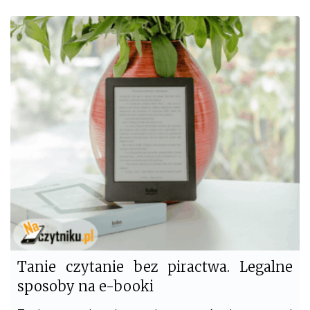
c
i
e
t
b
t
o
e
o
r
k
Tanie czytanie bez piractwa. Legalne
sposoby na e-booki