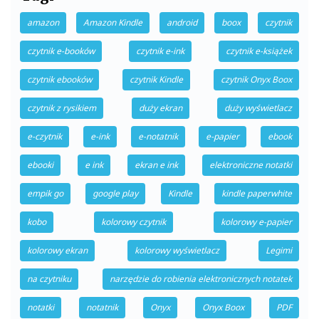
amazon
Amazon Kindle
android
boox
czytnik
czytnik e-booków
czytnik e-ink
czytnik e-książek
czytnik ebooków
czytnik Kindle
czytnik Onyx Boox
czytnik z rysikiem
duży ekran
duży wyświetlacz
e-czytnik
e-ink
e-notatnik
e-papier
ebook
ebooki
e ink
ekran e ink
elektroniczne notatki
empik go
google play
Kindle
kindle paperwhite
kobo
kolorowy czytnik
kolorowy e-papier
kolorowy ekran
kolorowy wyświetlacz
Legimi
na czytniku
narzędzie do robienia elektronicznych notatek
notatki
notatnik
Onyx
Onyx Boox
PDF