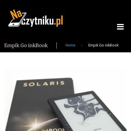
Skip
to
content
Empik Go inkBook
Home
Empik Go inkBook
Tag:
Empik
Go
inkBook