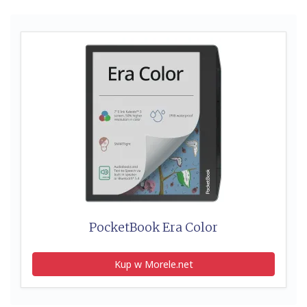
PocketBook Era Color
Kup w Morele.net