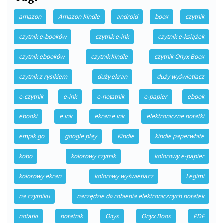
amazon
Amazon Kindle
android
boox
czytnik
czytnik e-booków
czytnik e-ink
czytnik e-książek
czytnik ebooków
czytnik Kindle
czytnik Onyx Boox
czytnik z rysikiem
duży ekran
duży wyświetlacz
e-czytnik
e-ink
e-notatnik
e-papier
ebook
ebooki
e ink
ekran e ink
elektroniczne notatki
empik go
google play
Kindle
kindle paperwhite
kobo
kolorowy czytnik
kolorowy e-papier
kolorowy ekran
kolorowy wyświetlacz
Legimi
na czytniku
narzędzie do robienia elektronicznych notatek
notatki
notatnik
Onyx
Onyx Boox
PDF