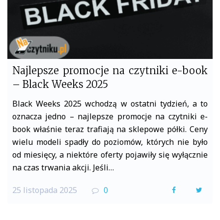
Najlepsze promocje na czytniki e-book
– Black Weeks 2025
Black Weeks 2025 wchodzą w ostatni tydzień, a to
oznacza jedno – najlepsze promocje na czytniki e-
book właśnie teraz trafiają na sklepowe półki. Ceny
wielu modeli spadły do poziomów, których nie było
od miesięcy, a niektóre oferty pojawiły się wyłącznie
na czas trwania akcji. Jeśli…
25 listopada 2025
0
F
T
a
w