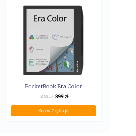
PocketBook Era Color
899
zł
939 zł
Kup w Czytio.pl