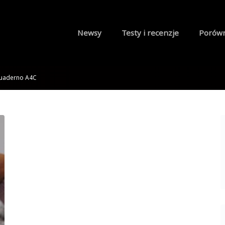
Newsy
Testy i recenzje
Porów
Quaderno A4C