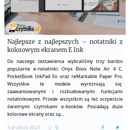
Najlepsze z najlepszych – notatniki z
kolorowym ekranem E Ink
Do naszego zestawienia wybraliśmy trzy bardzo
popularne e-notatniki: Onyx Boox Note Air 4 C,
PocketBook InkPad Eo oraz reMarkable Paper Pro.
Wszystkie te modele wyróżniają się
zaawansowanymi i rozbudowanymi funkcjami
notatnikowymi. Przede wszystkim są też oczywiście
świetnymi czytnikami e-booków. Posiadają duże
kolorowe ekrany oraz są…
4 grudnia 2024
0
F
T