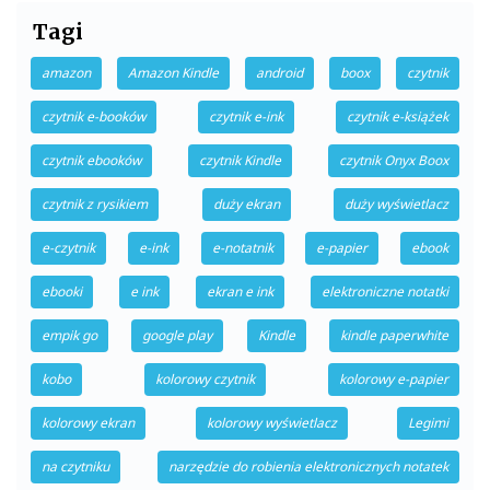
Tagi
amazon
Amazon Kindle
android
boox
czytnik
czytnik e-booków
czytnik e-ink
czytnik e-książek
czytnik ebooków
czytnik Kindle
czytnik Onyx Boox
czytnik z rysikiem
duży ekran
duży wyświetlacz
e-czytnik
e-ink
e-notatnik
e-papier
ebook
ebooki
e ink
ekran e ink
elektroniczne notatki
empik go
google play
Kindle
kindle paperwhite
kobo
kolorowy czytnik
kolorowy e-papier
kolorowy ekran
kolorowy wyświetlacz
Legimi
na czytniku
narzędzie do robienia elektronicznych notatek