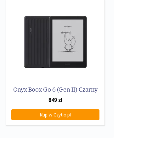
Onyx Boox Go 6 (Gen II) Czarny
849
zł
Kup w Czytio.pl