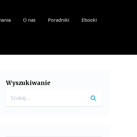
nania
O nas
Poradniki
Ebooki
Wyszukiwanie
Search
for: