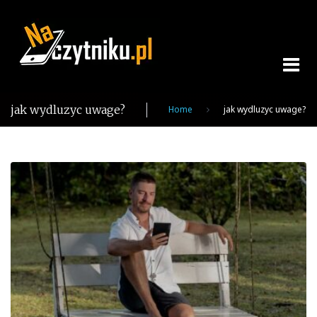
Skip
to
content
jak wydluzyc uwage?
Home
jak wydluzyc uwage?
Tag:
jak
wydluzyc
uwage?