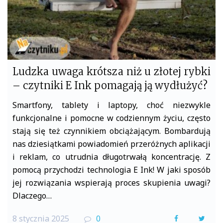
Ludzka uwaga krótsza niż u złotej rybki
– czytniki E Ink pomagają ją wydłużyć?
Smartfony, tablety i laptopy, choć niezwykle
funkcjonalne i pomocne w codziennym życiu, często
stają się też czynnikiem obciążającym. Bombardują
nas dziesiątkami powiadomień przeróżnych aplikacji
i reklam, co utrudnia długotrwałą koncentrację. Z
pomocą przychodzi technologia E Ink! W jaki sposób
jej rozwiązania wspierają proces skupienia uwagi?
Dlaczego…
8 stycznia 2025
0
F
T