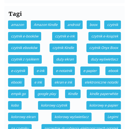
Tagi
amazon
Amazon Kindle
android
boox
czytnik
czytnik e-booków
czytnik e-ink
czytnik e-książek
czytnik ebooków
czytnik Kindle
czytnik Onyx Boox
czytnik z rysikiem
duży ekran
duży wyświetlacz
e-czytnik
e-ink
e-notatnik
e-papier
ebook
ebooki
e ink
ekran e ink
elektroniczne notatki
empik go
google play
Kindle
kindle paperwhite
kobo
kolorowy czytnik
kolorowy e-papier
kolorowy ekran
kolorowy wyświetlacz
Legimi
na czytniku
narzędzie do robienia elektronicznych notatek