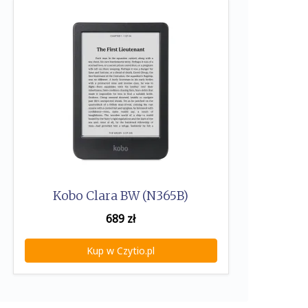
Kobo Clara BW (N365B)
689
zł
Kup w Czytio.pl