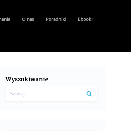
nania
O nas
Poradniki
Ebooki
Wyszukiwanie
Search
for: