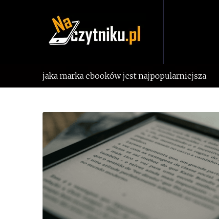
Skip
to
content
jaka marka ebooków jest najpopularniejsza
Tag:
jaka
marka
ebooków
jest