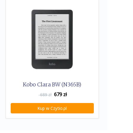
Kobo Clara BW (N365B)
679
zł
689 zł
Kup w Czytio.pl