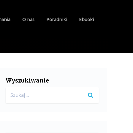
nania
O nas
Poradniki
Ebooki
Wyszukiwanie
Search
for: