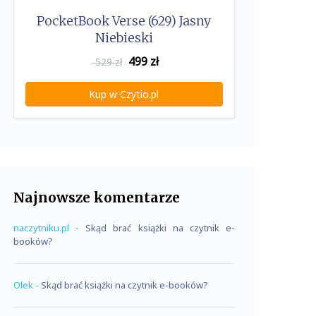
PocketBook Verse (629) Jasny
Niebieski
499
zł
529 zł
Kup w Czytio.pl
Najnowsze komentarze
naczytniku.pl
-
Skąd brać książki na czytnik e-
booków?
Olek
-
Skąd brać książki na czytnik e-booków?