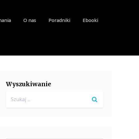
nania
O nas
Poradniki
Ebooki
Wyszukiwanie
Search
for: