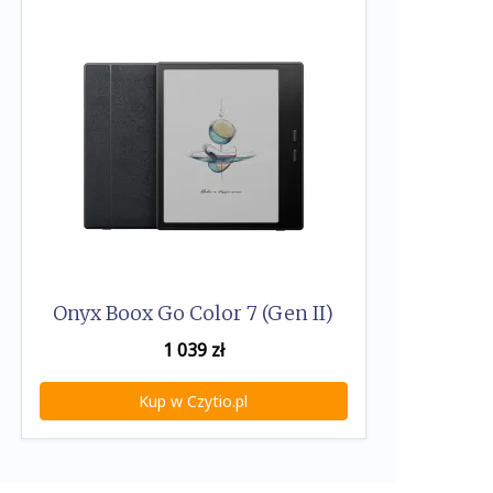
Onyx Boox Go Color 7 (Gen II)
1 039
zł
Kup w Czytio.pl