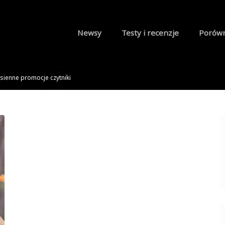
Newsy
Testy i recenzje
Porów
esienne promocje czytniki