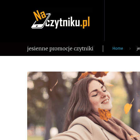
Skip
to
content
jesienne promocje czytniki
Home
j
Tag:
jesienne
promocje
czytniki