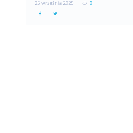
25 września 2025
0
F
T
a
w
c
i
e
t
b
t
o
e
o
r
k