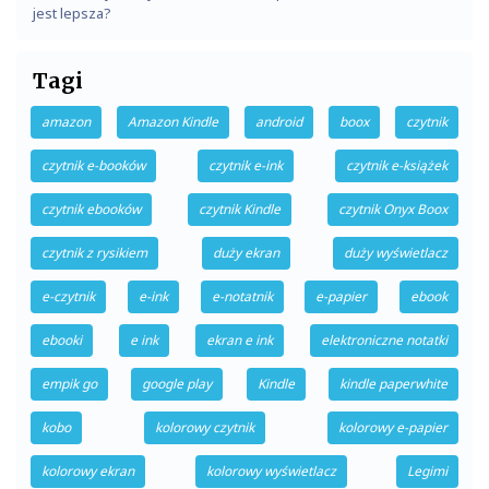
jest lepsza?
Tagi
amazon
Amazon Kindle
android
boox
czytnik
czytnik e-booków
czytnik e-ink
czytnik e-książek
czytnik ebooków
czytnik Kindle
czytnik Onyx Boox
czytnik z rysikiem
duży ekran
duży wyświetlacz
e-czytnik
e-ink
e-notatnik
e-papier
ebook
ebooki
e ink
ekran e ink
elektroniczne notatki
empik go
google play
Kindle
kindle paperwhite
kobo
kolorowy czytnik
kolorowy e-papier
kolorowy ekran
kolorowy wyświetlacz
Legimi