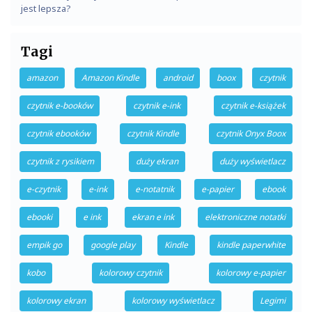
jest lepsza?
Tagi
amazon
Amazon Kindle
android
boox
czytnik
czytnik e-booków
czytnik e-ink
czytnik e-książek
czytnik ebooków
czytnik Kindle
czytnik Onyx Boox
czytnik z rysikiem
duży ekran
duży wyświetlacz
e-czytnik
e-ink
e-notatnik
e-papier
ebook
ebooki
e ink
ekran e ink
elektroniczne notatki
empik go
google play
Kindle
kindle paperwhite
kobo
kolorowy czytnik
kolorowy e-papier
kolorowy ekran
kolorowy wyświetlacz
Legimi