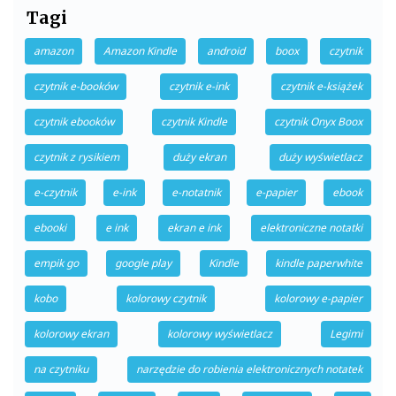
Tagi
amazon
Amazon Kindle
android
boox
czytnik
czytnik e-booków
czytnik e-ink
czytnik e-książek
czytnik ebooków
czytnik Kindle
czytnik Onyx Boox
czytnik z rysikiem
duży ekran
duży wyświetlacz
e-czytnik
e-ink
e-notatnik
e-papier
ebook
ebooki
e ink
ekran e ink
elektroniczne notatki
empik go
google play
Kindle
kindle paperwhite
kobo
kolorowy czytnik
kolorowy e-papier
kolorowy ekran
kolorowy wyświetlacz
Legimi
na czytniku
narzędzie do robienia elektronicznych notatek