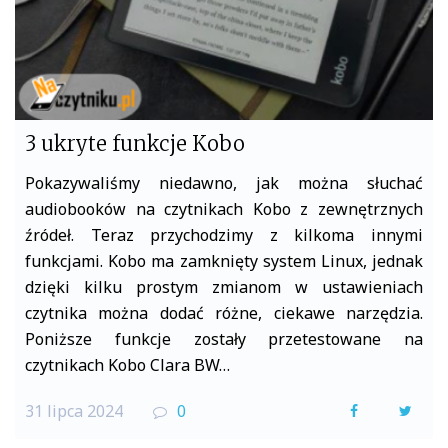
3 ukryte funkcje Kobo
Pokazywaliśmy niedawno, jak można słuchać
audiobooków na czytnikach Kobo z zewnętrznych
źródeł. Teraz przychodzimy z kilkoma innymi
funkcjami. Kobo ma zamknięty system Linux, jednak
dzięki kilku prostym zmianom w ustawieniach
czytnika można dodać różne, ciekawe narzędzia.
Poniższe funkcje zostały przetestowane na
czytnikach Kobo Clara BW…
31 lipca 2024
0
F
T
a
w