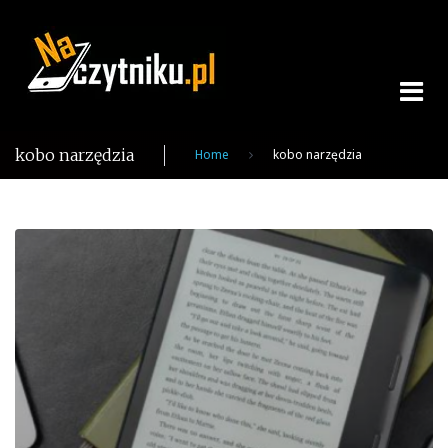
Skip
to
content
kobo narzędzia
Home
kobo narzędzia
Tag:
kobo
narzędzia