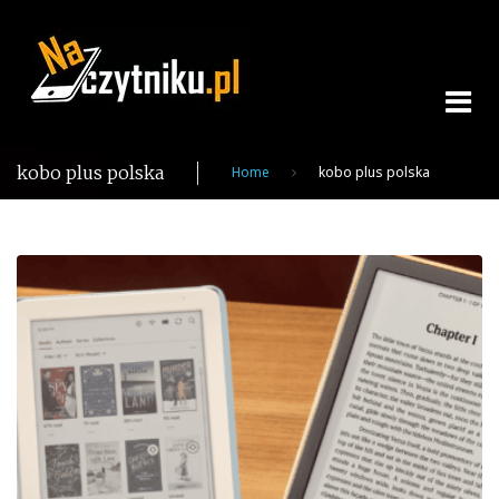
Skip
to
content
kobo plus polska
Home
kobo plus polska
Tag:
kobo
plus
polska