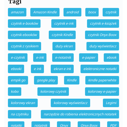
Tagi
amazon
Amazon Kindle
android
boox
czytnik
czytnik e-booków
czytnik e-ink
czytnik e-książek
czytnik ebooków
czytnik Kindle
czytnik Onyx Boox
czytnik z rysikiem
duży ekran
duży wyświetlacz
e-czytnik
e-ink
e-notatnik
e-papier
ebook
ebooki
e ink
ekran e ink
elektroniczne notatki
empik go
google play
Kindle
kindle paperwhite
kobo
kolorowy czytnik
kolorowy e-papier
kolorowy ekran
kolorowy wyświetlacz
Legimi
na czytniku
narzędzie do robienia elektronicznych notatek
notatki
notatnik
Onyx
Onyx Boox
PDF