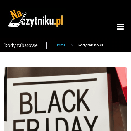
Skip
to
content
kody rabatowe
Home
kody rabatowe
Tag:
kody
rabatowe