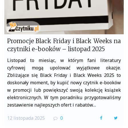
Promocje Black Friday i Black Weeks na
czytniki e-booków – listopad 2025
Listopad to miesiąc, w którym fani literatury
cyfrowej mogą upolować wyjątkowe okazje.
Zbliżające się Black Friday i Black Weeks 2025 to
doskonały moment, by kupić nowy czytnik e-booków
w promocji lub powiększyć swoją kolekcję książek
elektronicznych. W tym poradniku przygotowaliśmy
zestawienie najlepszych ofert i rabatów…
12 listopada 2025
0
F
T
a
w