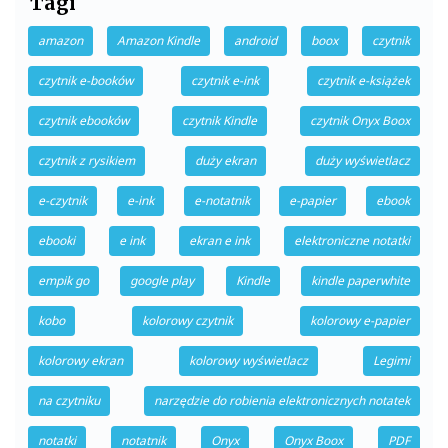
Tagi
amazon
Amazon Kindle
android
boox
czytnik
czytnik e-booków
czytnik e-ink
czytnik e-książek
czytnik ebooków
czytnik Kindle
czytnik Onyx Boox
czytnik z rysikiem
duży ekran
duży wyświetlacz
e-czytnik
e-ink
e-notatnik
e-papier
ebook
ebooki
e ink
ekran e ink
elektroniczne notatki
empik go
google play
Kindle
kindle paperwhite
kobo
kolorowy czytnik
kolorowy e-papier
kolorowy ekran
kolorowy wyświetlacz
Legimi
na czytniku
narzędzie do robienia elektronicznych notatek
notatki
notatnik
Onyx
Onyx Boox
PDF