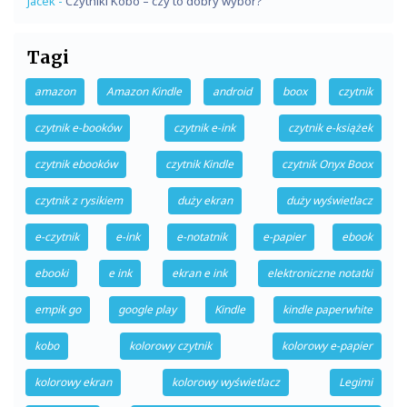
Jacek
-
Czytniki Kobo – czy to dobry wybór?
Tagi
amazon
Amazon Kindle
android
boox
czytnik
czytnik e-booków
czytnik e-ink
czytnik e-książek
czytnik ebooków
czytnik Kindle
czytnik Onyx Boox
czytnik z rysikiem
duży ekran
duży wyświetlacz
e-czytnik
e-ink
e-notatnik
e-papier
ebook
ebooki
e ink
ekran e ink
elektroniczne notatki
empik go
google play
Kindle
kindle paperwhite
kobo
kolorowy czytnik
kolorowy e-papier
kolorowy ekran
kolorowy wyświetlacz
Legimi