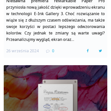
Niedawna premiera reMarkable Paper Pro
przyniosła nową jakość dzięki wprowadzeniu ekranu
w technologii E-Ink Gallery 3. Choć rozwiązanie to
wiąże się z dłuższym czasem odświeżania, ma także
swoje korzyści w postaci lepszego odwzorowania
kolorów. Czy jednak te zmiany są warte uwagi?
Przeanalizujmy wygląd, ekran oraz…
26 września 2024
0
F
T
a
w
c
i
e
t
b
t
o
e
o
r